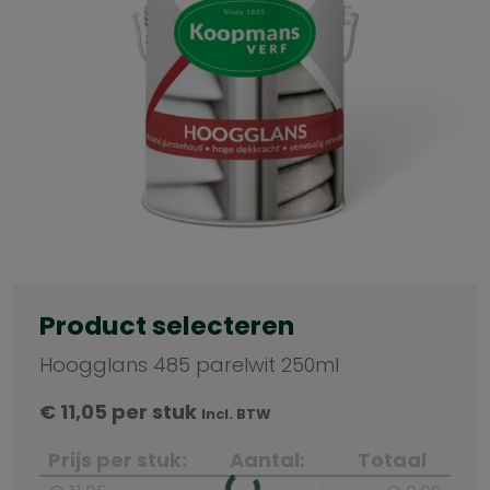
Product selecteren
Hoogglans 485 parelwit 250ml
€
11,05
per stuk
Incl. BTW
Prijs per stuk:
Aantal:
Totaal