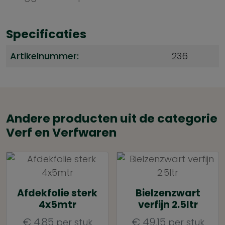
Specificaties
Artikelnummer:
236
Andere producten uit de categorie
Verf en Verfwaren
Afdekfolie sterk
Bielzenzwart
4x5mtr
verfijn 2.5ltr
€
4,85
€
49,15
per stuk
per stuk