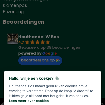
Klantenpas
Bezorging
Beoordelingen
Houthandel W Bos
4.7
Gebaseerd op 39 beoordelingen
powered by
G
o
o
g
l
e
beoordeel ons op
Hallo, wil je een koekje?
Houthandel Bos maakt gebruik van cookies om je
ervaring te verbeteren. Door op de knop "Akkoord" te
klikken ga je akkoord met het gebruik van cookies.
Lees meer over cookies
Alle vermelde prijzen zijn onder voorbehoud en incl. 21% BTW.