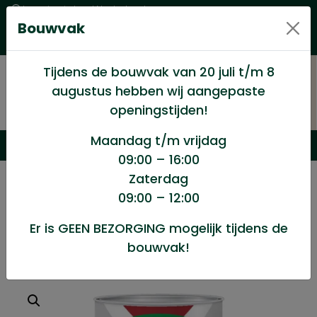
Levering in heel Nederland
Bouwvak
Goede kwaliteitsproducten met een eerlijke prijs
Uitgebreid assortiment
Tijdens de bouwvak van 20 juli t/m 8
augustus hebben wij aangepaste
openingstijden!
Maandag t/m vrijdag
09:00 – 16:00
Zaterdag
/
Winkel
/
Verf en Verfwaren
/
09:00 – 12:00
Hoogglans 485 parelwit 250ml
Er is GEEN BEZORGING mogelijk tijdens de
bouwvak!
Hoogglans 485 parelwit 250ml