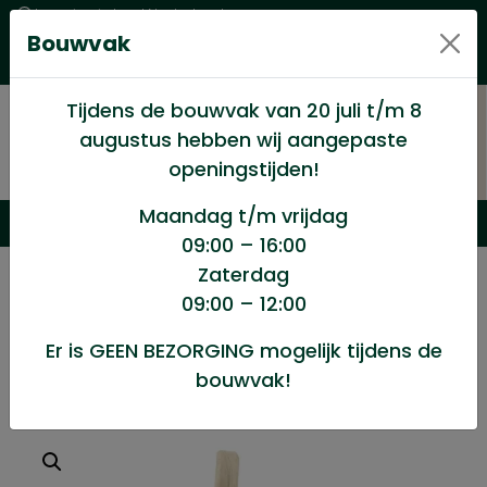
Levering in heel Nederland
Bouwvak
Goede kwaliteitsproducten met een eerlijke prijs
Uitgebreid assortiment
Tijdens de bouwvak van 20 juli t/m 8
augustus hebben wij aangepaste
openingstijden!
Maandag t/m vrijdag
09:00 – 16:00
Zaterdag
/
Winkel
/
Gereedschappen huis en tuin
/
09:00 – 12:00
Handveger cocos 31cm
Er is GEEN BEZORGING mogelijk tijdens de
bouwvak!
Handveger cocos 31cm