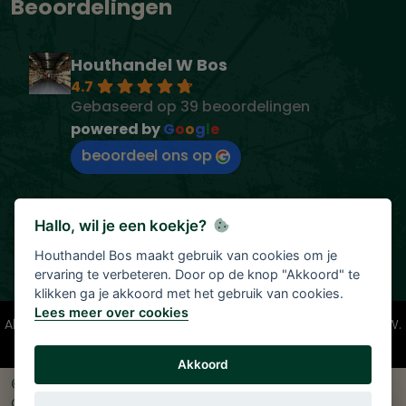
Beoordelingen
Houthandel W Bos
4.7
Gebaseerd op 39 beoordelingen
powered by
G
o
o
g
l
e
beoordeel ons op
Hallo, wil je een koekje?
Houthandel Bos maakt gebruik van cookies om je
ervaring te verbeteren. Door op de knop "Akkoord" te
klikken ga je akkoord met het gebruik van cookies.
Lees meer over cookies
Alle vermelde prijzen zijn onder voorbehoud en incl. 21% BTW.
Tenzij anders vermeld.
Akkoord
© 2026 Houthandel Bos
|
Ontwikkeld door
<
InDiv
>
Solutions B.V.
|