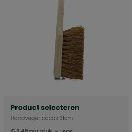
Product selecteren
Handveger cocos 31cm
€
2,49
per stuk
Incl. BTW