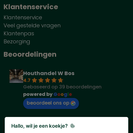
Klantenservice
Klantenservice
Veel gestelde vragen
Klantenpas
Bezorging
Beoordelingen
Houthandel W Bos
4.7
Gebaseerd op 39 beoordelingen
powered by
G
o
o
g
l
e
beoordeel ons op
Hallo, wil je een koekje?