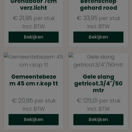
Grondboor 7cm
Betonschop
verz.licht
gehard rood
€
21,95
€
33,95
per stuk
per stuk
Incl. BTW
Incl. BTW
Bekijken
Bekijken
Gemeentebeze
Gele slang
m 45 cm r.kop tt
getricot.3/4"/50
mtr
€
20,95
€
125,01
per stuk
per stuk
Incl. BTW
Incl. BTW
Bekijken
Bekijken