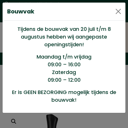
Levering in heel Nederland
Bouwvak
Goede kwaliteitsproducten met een eerlijke prijs
Uitgebreid assortiment
Tijdens de bouwvak van 20 juli t/m 8
augustus hebben wij aangepaste
openingstijden!
Maandag t/m vrijdag
09:00 – 16:00
Zaterdag
/
Winkel
/
Gereedschappen huis en tuin
/
09:00 – 12:00
Handbijl 800gr
Er is GEEN BEZORGING mogelijk tijdens de
bouwvak!
Handbijl 800gr