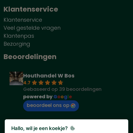
Klantenservice
Klantenservice
Veel gestelde vragen
Klantenpas
Bezorging
Beoordelingen
Houthandel W Bos
4.7
Gebaseerd op 39 beoordelingen
powered by
G
o
o
g
l
e
beoordeel ons op
Hallo, wil je een koekje?