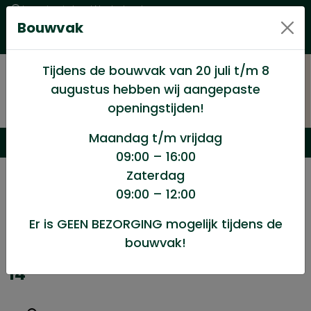
Levering in heel Nederland
Bouwvak
Goede kwaliteitsproducten met een eerlijke prijs
Uitgebreid assortiment
Tijdens de bouwvak van 20 juli t/m 8
67
augustus hebben wij aangepaste
openingstijden!
Maandag t/m vrijdag
09:00 – 16:00
Zaterdag
/
Winkel
/
Ijzerwaren
/
09:00 – 12:00
Handvat voor betonpoer M16 BET-14
Er is GEEN BEZORGING mogelijk tijdens de
bouwvak!
Handvat voor betonpoer M16 BET-
14