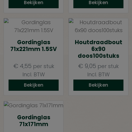
Bekijken
Bekijken
Gordinglas
Houtdraadbout
71x221mm 1.5SV
6x90
doos100stuks
€
4,55
€
9,05
per stuk
per stuk
Incl. BTW
Incl. BTW
Bekijken
Bekijken
Gordinglas
71x171mm