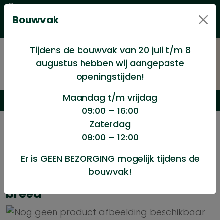
Levering in heel Nederland
Bouwvak
Goede kwaliteitsproducten met een eerlijke prijs
Uitgebreid assortiment
Tijdens de bouwvak van 20 juli t/m 8
augustus hebben wij aangepaste
openingstijden!
Maandag t/m vrijdag
09:00 – 16:00
Zaterdag
/
Geen categorie
/
09:00 – 12:00
Golfplaat polyester op rol 2.5mtr breed*
Er is GEEN BEZORGING mogelijk tijdens de
bouwvak!
Golfplaat polyester op rol 2.5mtr
breed*