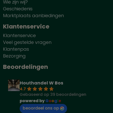
Wie zijn wij?
Geschiedenis
Marktplaats aanbiedingen
Klantenservice
Klantenservice
Veel gestelde vragen
Klantenpas
Bezorging
Beoordelingen
Houthandel W Bos
4.7
Gebaseerd op 39 beoordelingen
powered by
G
o
o
g
l
e
beoordeel ons op