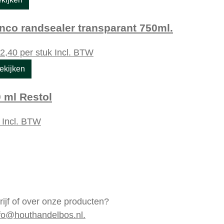
nco randsealer transparant 750ml.
2,40
per stuk
Incl. BTW
ekijken
 ml Restol
k
Incl. BTW
rijf of over onze producten?
fo@houthandelbos.nl.