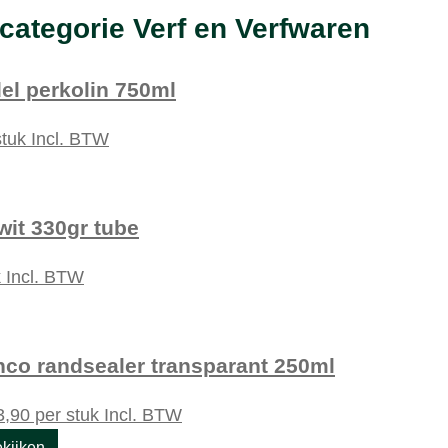
categorie Verf en Verfwaren
del perkolin 750ml
stuk
Incl. BTW
 wit 330gr tube
k
Incl. BTW
nco randsealer transparant 250ml
,90
per stuk
Incl. BTW
kijken