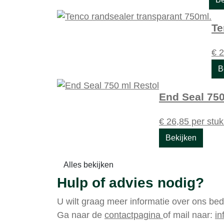
Te
€
2
B
End Seal 750
€
26,85
per stu
Bekijken
Alles bekijken
Hulp of advies nodig?
U wilt graag meer informatie over ons bed
Ga naar de
contactpagina
of mail naar:
in