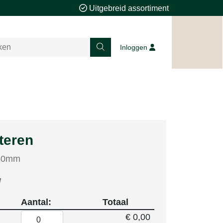
Uitgebreid assortiment
Inloggen
teren
 50mm
W
Aantal:
Totaal
€ 0,00