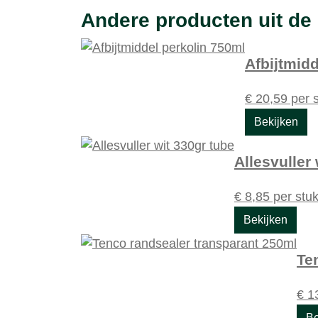
Andere producten uit de 
Afbijtmid
€
20,59
per 
Bekijken
Allesvuller
€
8,85
per stu
Bekijken
Te
€
13
Be