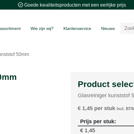
Goede kwaliteitsproducten met een eerlijke prijs
Assortiment
Wie zijn wij?
Klantenservice
Nieuws
unststof 50mm
50mm
Product selec
Glasreiniger kunststof
€
1,45
per stuk
Incl. BT
Prijs per stuk:
€
1,45