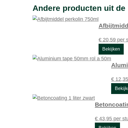
Andere producten uit de 
Afbijtmid
€
20,59
per 
Bekijken
Alumi
€
12,3
Bekij
Betoncoatin
€
43,95
per st
Bekijken