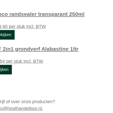
nco randsealer transparant 250ml
,90
per stuk
Incl. BTW
kijken
 2in1 grondverf Alabastine 1ltr
54
per stuk
Incl. BTW
ijken
rijf of over onze producten?
fo@houthandelbos.nl.