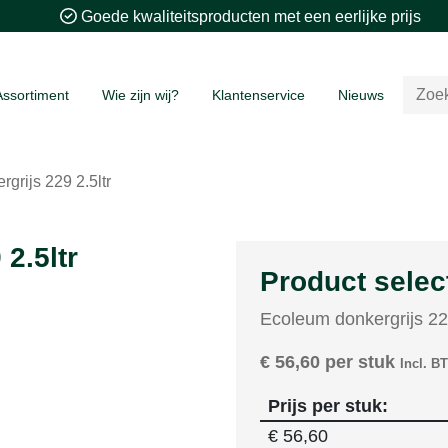
Goede kwaliteitsproducten met een eerlijke prijs
Assortiment
Wie zijn wij?
Klantenservice
Nieuws
grijs 229 2.5ltr
2.5ltr
Product selec
Ecoleum donkergrijs 229
€
56,60
per stuk
Incl. B
Prijs per stuk:
€
56,60