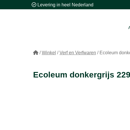
Levering in heel Nederland
/
Winkel
/
Verf en Verfwaren
/
Ecoleum donker
Ecoleum donkergrijs 229 