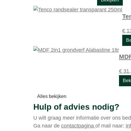
Te
€
13
Be
MDF
€
31,
Bek
Alles bekijken
Hulp of advies nodig?
U wilt graag meer informatie over ons bed
Ga naar de
contactpagina
of mail naar:
in