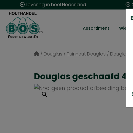
Levering in heel Nederland
G
Assortiment
Wie zij
/
Douglas
/
Tuinhout Douglas
/
Douglas 
Douglas geschaafd 45