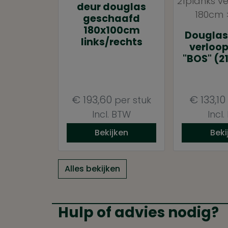
deur douglas
geschaafd
180x100cm
Douglas
links/rechts
verloo
"BOS" (2
€
193,60
€
133,10
per stuk
Incl. BTW
Incl
Bekijken
Beki
Alles bekijken
Hulp of advies nodig?