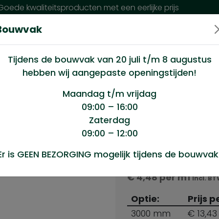
oede kwaliteitsproducten met een eerlijke prijs
Bouwvak
n wij?
Klantenservice
Nieuws
Tijdens de bouwvak van 20 juli t/m 8 augustus
hebben wij aangepaste openingstijden!
geschaafd 45×95
Maandag t/m vrijdag
09:00 – 16:00
Zaterdag
x95
09:00 – 12:00
Producten s
Er is GEEN BEZORGING mogelijk tijdens de bouwvak
Douglas geschaafd 
€
4,48
per m1
Incl. B
Optie:
Prijs p
3000 mm
€ 13,43