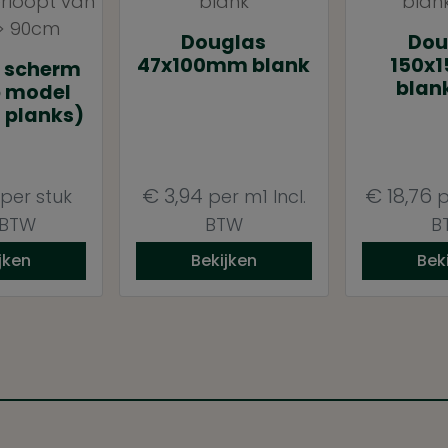
Douglas
Dou
47x100mm blank
150x
 scherm
blan
p model
1 planks)
€
3,94
€
18,76
per stuk
per m1
Incl.
p
. BTW
BTW
B
jken
Bekijken
Bek