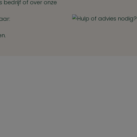
 bedrijf of over onze
aar:
en.