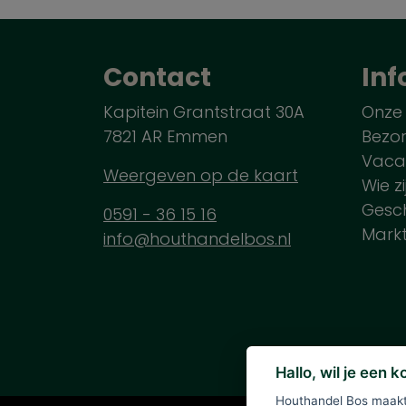
Contact
Inf
Kapitein Grantstraat 30A
Onze
7821 AR Emmen
Bezo
Vaca
Weergeven op de kaart
Wie zi
Gesch
0591 - 36 15 16
Mark
info@houthandelbos.nl
Hallo, wil je een 
Houthandel Bos maakt 