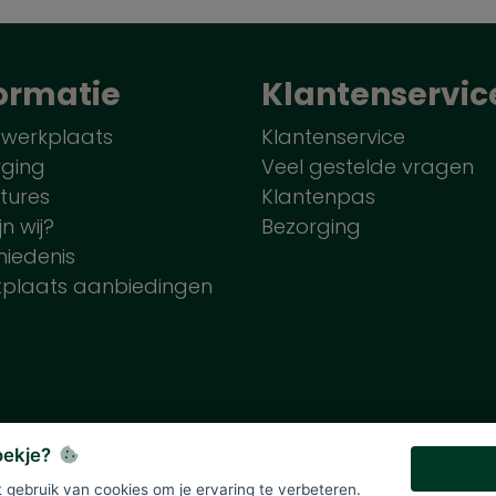
ormatie
Klantenservic
 werkplaats
Klantenservice
rging
Veel gestelde vragen
tures
Klantenpas
jn wij?
Bezorging
iedenis
tplaats aanbiedingen
koekje?
gebruik van cookies om je ervaring te verbeteren.