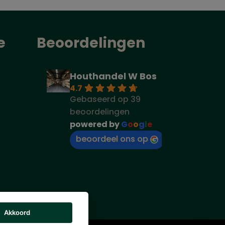
e
Beoordelingen
Houthandel W Bos
4.7
Gebaseerd op 39
beoordelingen
powered by
G
o
o
g
l
e
beoordeel ons op
Akkoord