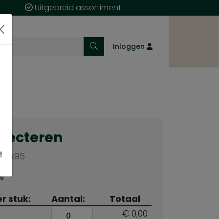
Uitgebreid assortiment
Inloggen
electeren
!
45x95
TW
er stuk:
Aantal:
Totaal
€ 0,00