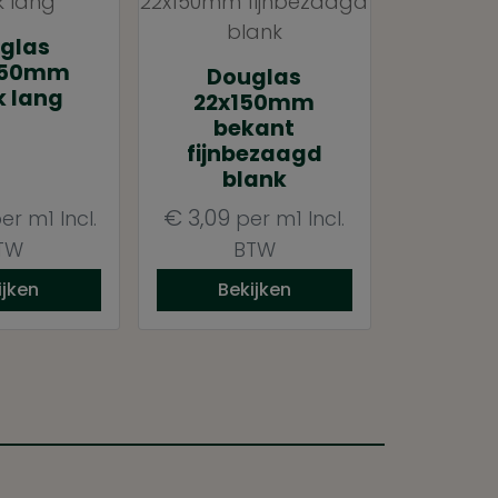
glas
150mm
Douglas
k lang
22x150mm
bekant
fijnbezaagd
blank
€
3,09
er m1
Incl.
per m1
Incl.
TW
BTW
ijken
Bekijken