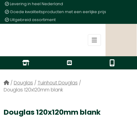
Levering in heel Nederland
Goede kwaliteitsproducten met een eerlijke prijs
Uitgebreid assortiment
/
Douglas
/
Tuinhout Douglas
/
Douglas 120x120mm blank
Douglas 120x120mm blank