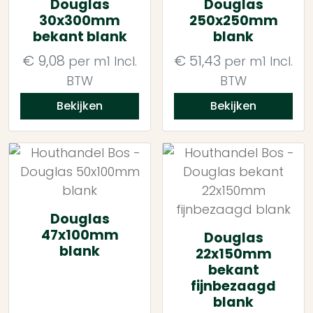
Douglas
Douglas
30x300mm
250x250mm
bekant blank
blank
€
9,08
€
51,43
per m1
Incl.
per m1
Incl.
BTW
BTW
Bekijken
Bekijken
Douglas
47x100mm
Douglas
blank
22x150mm
bekant
fijnbezaagd
blank