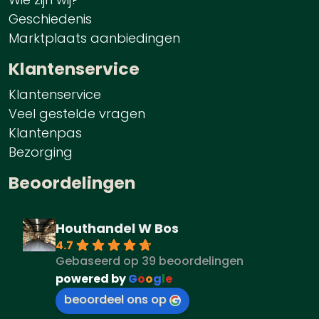
Geschiedenis
Marktplaats aanbiedingen
Klantenservice
Klantenservice
Veel gestelde vragen
Klantenpas
Bezorging
Beoordelingen
Houthandel W Bos
4.7
Gebaseerd op 39 beoordelingen
powered by
G
o
o
g
l
e
beoordeel ons op