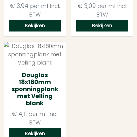
€
3,94
€
3,09
per m1
Incl.
per m1
Incl.
BTW
BTW
Bekijken
Bekijken
Douglas
18x180mm
sponningplank
met Velling
blank
€
4,11
per m1
Incl.
BTW
Bekijken