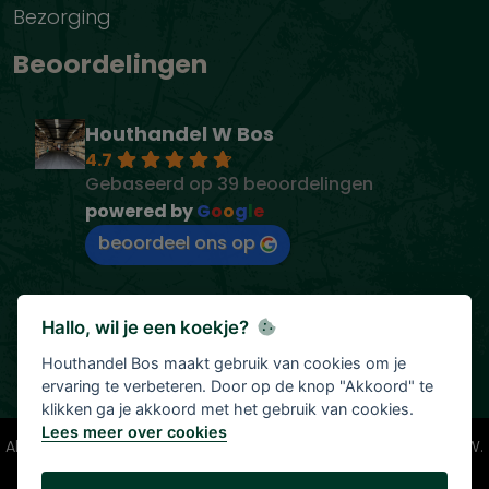
Bezorging
Beoordelingen
Houthandel W Bos
4.7
Gebaseerd op 39 beoordelingen
powered by
G
o
o
g
l
e
beoordeel ons op
Hallo, wil je een koekje?
Houthandel Bos maakt gebruik van cookies om je
ervaring te verbeteren. Door op de knop "Akkoord" te
klikken ga je akkoord met het gebruik van cookies.
Lees meer over cookies
Alle vermelde prijzen zijn onder voorbehoud en incl. 21% BTW.
Tenzij anders vermeld.