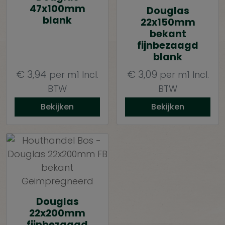
47x100mm
Douglas
blank
22x150mm
bekant
fijnbezaagd
blank
€
3,94
€
3,09
per m1
Incl.
per m1
Incl.
BTW
BTW
Bekijken
Bekijken
Douglas
22x200mm
fijnbezaagd