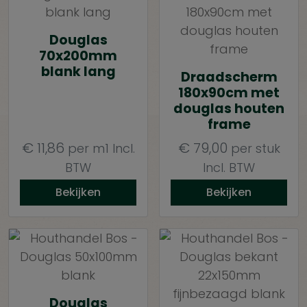
Douglas
70x200mm
blank lang
Draadscherm
180x90cm met
douglas houten
frame
€
11,86
€
79,00
per m1
Incl.
per stuk
BTW
Incl. BTW
Bekijken
Bekijken
Douglas