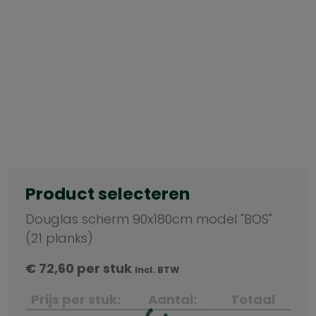
Product selecteren
Douglas scherm 90x180cm model "BOS"
(21 planks)
€
72,60
per stuk
Incl. BTW
Prijs per stuk:
Aantal:
Totaal