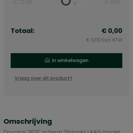
€ 72,60
€ 0,00
Totaal:
€ 0,00
€ 0,00 Excl. BTW
In winkelwagen
Vraag over dit product?
Omschrijving
Douglas "BOS" scherm 21planks LAAG model