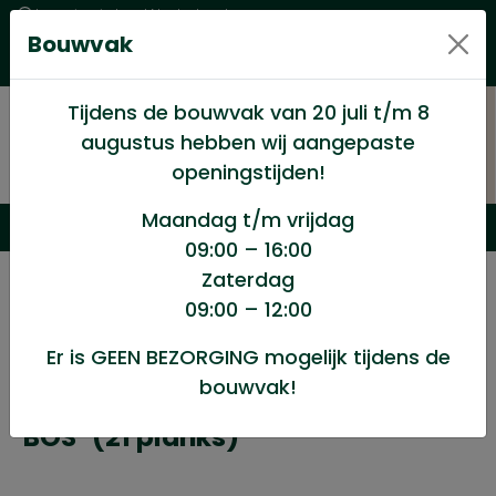
Levering in heel Nederland
Bouwvak
Goede kwaliteitsproducten met een eerlijke prijs
Uitgebreid assortiment
Tijdens de bouwvak van 20 juli t/m 8
augustus hebben wij aangepaste
openingstijden!
Maandag t/m vrijdag
09:00 – 16:00
Zaterdag
/
Douglas
/
Tuinhout Douglas
/
09:00 – 12:00
Douglas scherm 90x180cm model “BOS” (21 planks)
Er is GEEN BEZORGING mogelijk tijdens de
bouwvak!
Douglas scherm 90x180cm model
"BOS" (21 planks)