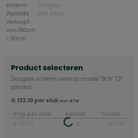
Product selecteren
Douglas scherm verloop model "BOS" (21
planks)
€
133,10
per stuk
Incl. BTW
Prijs per stuk:
Aantal:
Totaal
€ 133,10
€ 0,00