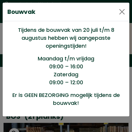
Levering in heel Nederland
Bouwvak
Goede kwaliteitsproducten met een eerlijke prijs
Uitgebreid assortiment
Tijdens de bouwvak van 20 juli t/m 8
augustus hebben wij aangepaste
openingstijden!
Maandag t/m vrijdag
09:00 – 16:00
Zaterdag
/
Douglas
/
Tuinhout Douglas
/
09:00 – 12:00
Douglas scherm verloop model “BOS” (21 planks)
Er is GEEN BEZORGING mogelijk tijdens de
bouwvak!
Douglas scherm verloop model
"BOS" (21 planks)