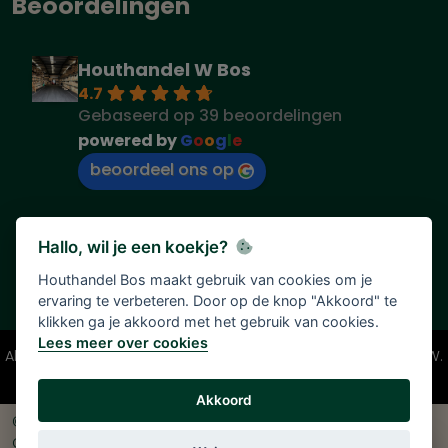
Beoordelingen
Houthandel W Bos
4.7
Gebaseerd op 39 beoordelingen
powered by
G
o
o
g
l
e
beoordeel ons op
Hallo, wil je een koekje?
Houthandel Bos maakt gebruik van cookies om je
ervaring te verbeteren. Door op de knop "Akkoord" te
klikken ga je akkoord met het gebruik van cookies.
Lees meer over cookies
Alle vermelde prijzen zijn onder voorbehoud en incl. 21% BTW.
Tenzij anders vermeld.
Akkoord
© 2026 Houthandel Bos
|
Ontwikkeld door
<
InDiv
>
Solutions B.V.
|