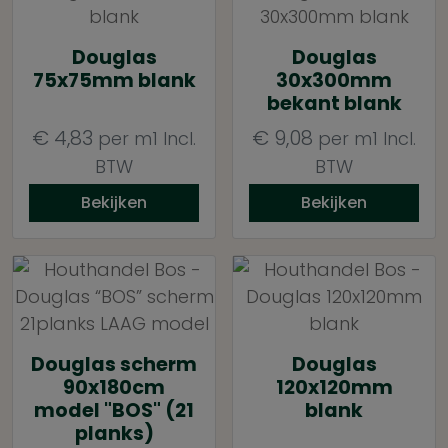
Douglas
Douglas
75x75mm blank
30x300mm
bekant blank
€
4,83
€
9,08
per m1
Incl.
per m1
Incl.
BTW
BTW
Bekijken
Bekijken
Douglas scherm
Douglas
90x180cm
120x120mm
model "BOS" (21
blank
planks)