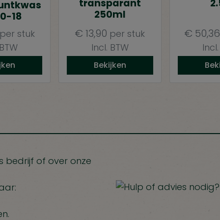
transparant
2.
untkwas
250ml
00-18
€
13,90
€
50,3
per stuk
per stuk
. BTW
Incl. BTW
Incl
jken
Bekijken
Bek
 bedrijf of over onze
aar:
en.