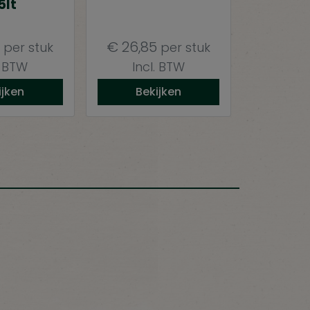
5lt
6
€
26,85
per stuk
per stuk
. BTW
Incl. BTW
ijken
Bekijken