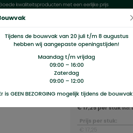
oede kwaliteitsproducten met een eerlijke prijs
Bouwvak
n wij?
Klantenservice
Nieuws
Tijdens de bouwvak van 20 juli t/m 8 augustus
hebben wij aangepaste openingstijden!
anje 4×6 mtr Little Jumbo
Maandag t/m vrijdag
09:00 – 16:00
Zaterdag
r Little
09:00 – 12:00
Product sele
Er is GEEN BEZORGING mogelijk tijdens de bouwvak
Dekkleed oranje 4x6 
€
17,25
per stuk
Incl.
Prijs per stuk:
€ 17,25