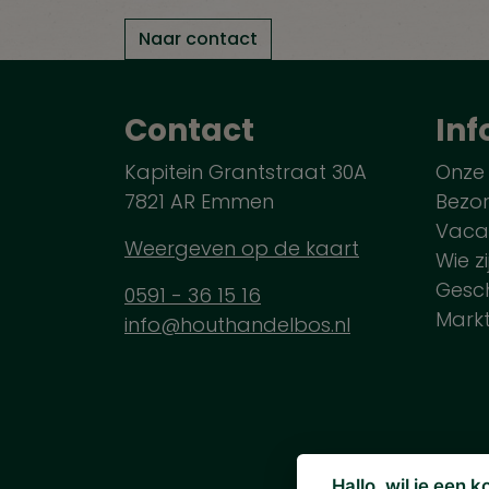
Naar contact
Contact
Inf
Kapitein Grantstraat 30A
Onze
7821 AR Emmen
Bezo
Vaca
Weergeven op de kaart
Wie zi
Gesch
0591 - 36 15 16
Mark
info@houthandelbos.nl
Hallo, wil je een 