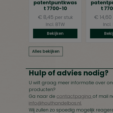
patentpuntkwas
patentp
t 7700-10
t 77
€
8,45
€
14,60
per stuk
Incl. BTW
Incl
Bekijken
Beki
Alles bekijken
Hulp of advies nodig?
U wilt graag meer informatie over ons
producten?
Ga naar de
contactpagina
of mail n
info@houthandelbos.nl.
Wij zullen zo spoedig mogelijk reager