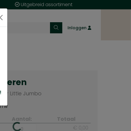
Uitgebreid assortiment
Inloggen
cteren
!
mtr Little Jumbo
 BTW
Aantal:
Totaal
€ 0,00