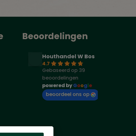
e
Beoordelingen
Houthandel W Bos
4.7
Gebaseerd op 39
beoordelingen
powered by
G
o
o
g
l
e
beoordeel ons op