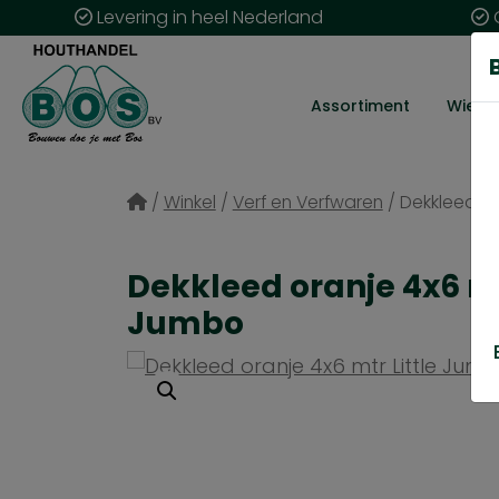
Levering in heel Nederland
G
Assortiment
Wie zij
/
Winkel
/
Verf en Verfwaren
/
Dekkleed or
Dekkleed oranje 4x6 mt
Jumbo