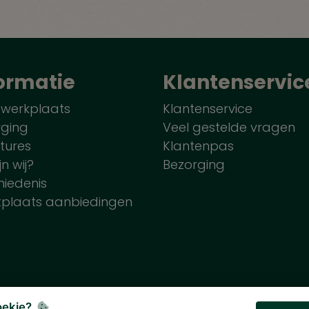
ormatie
Klantenservic
 werkplaats
Klantenservice
rging
Veel gestelde vragen
tures
Klantenpas
jn wij?
Bezorging
iedenis
tplaats aanbiedingen
koekje?