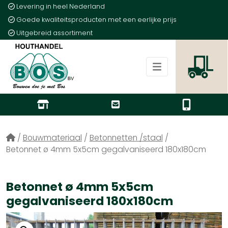
Levering in heel Nederland
Goede kwaliteitsproducten met een eerlijke prijs
Uitgebreid assortiment
/
Bouwmateriaal
/
Betonnetten /staal
/
Betonnet ø 4mm 5x5cm gegalvaniseerd 180x180cm
Betonnet ø 4mm 5x5cm
gegalvaniseerd 180x180cm