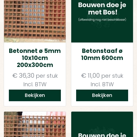
Betonnet ø 5mm
Betonstaaf ø
10x10cm
10mm 600cm
200x300cm
€
36,30
€
11,00
per stuk
per stuk
Incl. BTW
Incl. BTW
Bekijken
Bekijken