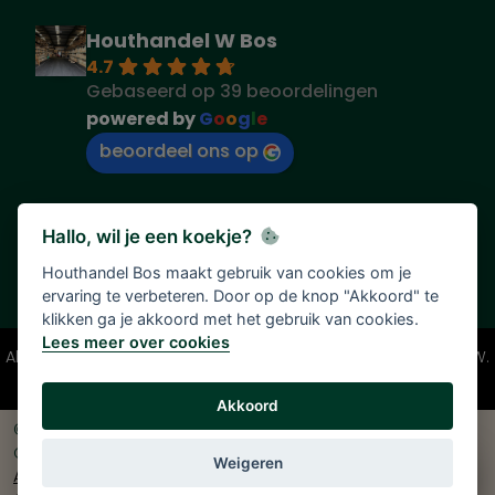
Houthandel W Bos
4.7
Gebaseerd op 39 beoordelingen
powered by
G
o
o
g
l
e
beoordeel ons op
Hallo, wil je een koekje?
Houthandel Bos maakt gebruik van cookies om je
ervaring te verbeteren. Door op de knop "Akkoord" te
klikken ga je akkoord met het gebruik van cookies.
Lees meer over cookies
Alle vermelde prijzen zijn onder voorbehoud en incl. 21% BTW.
Tenzij anders vermeld.
Akkoord
© 2026 Houthandel Bos
|
Ontwikkeld door
<
InDiv
>
Solutions B.V.
|
Weigeren
Algemene voorwaarden
|
Privacy verklaring
|