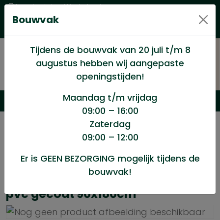
Levering in heel Nederland
Bouwvak
Goede kwaliteitsproducten met een eerlijke prijs
Uitgebreid assortiment
Tijdens de bouwvak van 20 juli t/m 8
14
augustus hebben wij aangepaste
openingstijden!
Maandag t/m vrijdag
09:00 – 16:00
Zaterdag
/
Bouwmateriaal
/
Betonnetten /staal
/
09:00 – 12:00
Betonnet ø 4mm 10x10cm zwart pvc gecoat 90x180cm
Er is GEEN BEZORGING mogelijk tijdens de
bouwvak!
Betonnet ø 4mm 10x10cm zwart
pvc gecoat 90x180cm