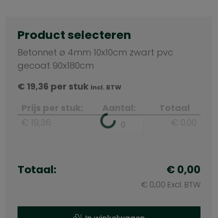
Product selecteren
Betonnet ø 4mm 10x10cm zwart pvc
gecoat 90x180cm
€
19,36
per stuk
Incl. BTW
Prijs per stuk:
Aantal:
Totaal
€ 19,36
€ 0,00
Totaal:
€ 0,00
€ 0,00 Excl. BTW