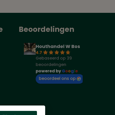
e
Beoordelingen
Houthandel W Bos
4.7
Gebaseerd op 39
beoordelingen
powered by
G
o
o
g
l
e
beoordeel ons op