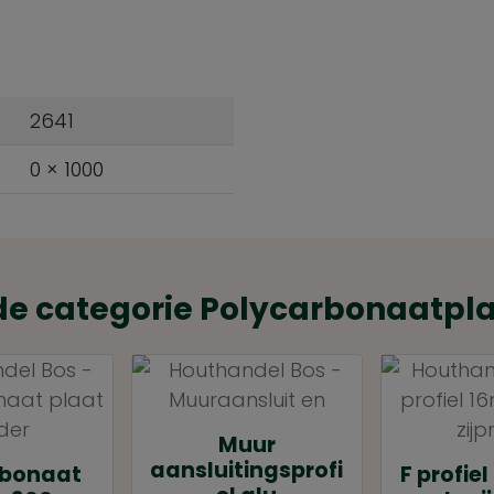
2641
0 × 1000
de categorie Polycarbonaatpl
Muur
aansluitingsprofi
rbonaat
F profie