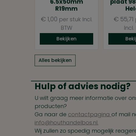
6.5x50mm
plaat 9
R19mm
Hel
€
1,00
€
55,71
per stuk
Incl.
BTW
Incl
Bekijken
Beki
Alles bekijken
Hulp of advies nodig?
U wilt graag meer informatie over ons
producten?
Ga naar de
contactpagina
of mail n
info@houthandelbos.nl.
Wij zullen zo spoedig mogelijk reager