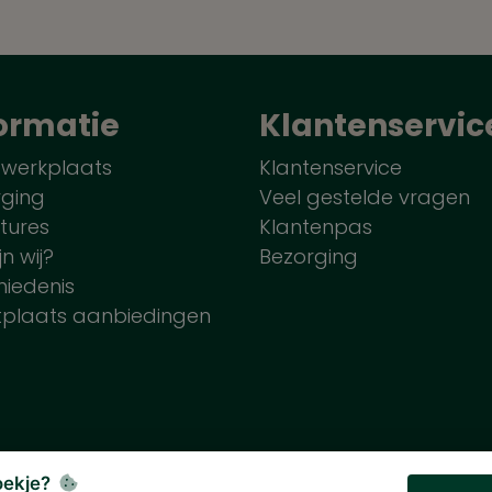
ormatie
Klantenservic
 werkplaats
Klantenservice
rging
Veel gestelde vragen
tures
Klantenpas
jn wij?
Bezorging
iedenis
tplaats aanbiedingen
koekje?