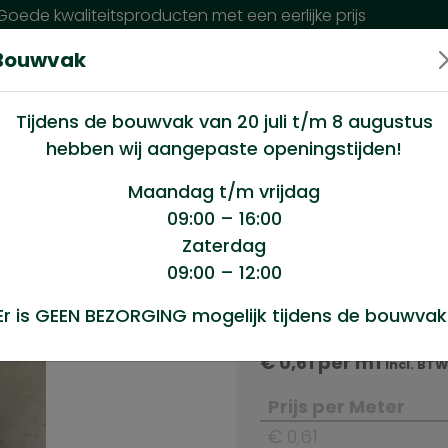
oede kwaliteitsproducten met een eerlijke prijs
Bouwvak
n wij?
Klantenservice
Nieuws
Tijdens de bouwvak van 20 juli t/m 8 augustus
hebben wij aangepaste openingstijden!
nti-dust tape gesloten 38mm boven
Maandag t/m vrijdag
09:00 – 16:00
Zaterdag
ten 38mm
09:00 – 12:00
Product sele
Er is GEEN BEZORGING mogelijk tijdens de bouwvak
Anti-dust tape ges
€
0,61
per m1
Incl. BTW
Prijs per Meter
€ 0,61