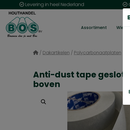
Levering in heel Nederland
G
Assortiment
Wie zij
/
Dakartikelen
/
Polycarbonaatplaten
/
A
Anti-dust tape geslo
boven