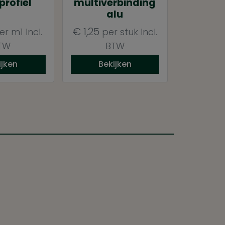
jprofiel
multiverbinding
alu
€
1,25
er m1
Incl.
per stuk
Incl.
TW
BTW
ijken
Bekijken