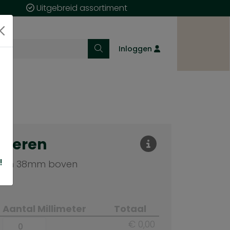
Uitgebreid assortiment
Inloggen
cteren
!
loten 38mm boven
Aantal Millimeter
Totaal
€ 0,00