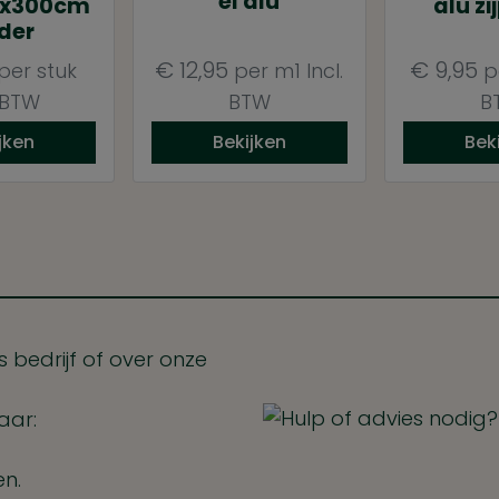
el alu
8x300cm
alu zi
der
€
12,95
€
9,95
per stuk
per m1
Incl.
p
. BTW
BTW
B
jken
Bekijken
Bek
 bedrijf of over onze
aar:
en.