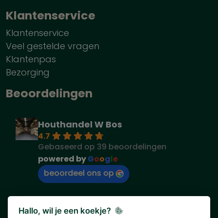
Klantenservice
Klantenservice
Veel gestelde vragen
Klantenpas
Bezorging
Beoordelingen
Houthandel W Bos
4.7
Gebaseerd op 39 beoordelingen
powered by
G
o
o
g
l
e
beoordeel ons op
Hallo, wil je een koekje?