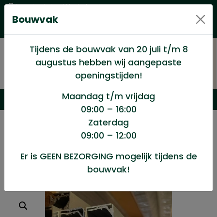
Levering in heel Nederland
Bouwvak
Goede kwaliteitsproducten met een eerlijke prijs
Uitgebreid assortiment
Tijdens de bouwvak van 20 juli t/m 8
augustus hebben wij aangepaste
openingstijden!
Maandag t/m vrijdag
09:00 – 16:00
Zaterdag
/
Dakartikelen
/
Polycarbonaatplaten
/
09:00 – 12:00
U profiel 16mm alu
Er is GEEN BEZORGING mogelijk tijdens de
bouwvak!
U profiel 16mm alu