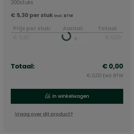
200stuks
€
5,30
per stuk
Incl. BTW
Prijs per stuk:
Aantal:
Totaal
€ 5,30
€ 0,00
Totaal:
€ 0,00
€ 0,00 Excl. BTW
In winkelwagen
Vraag over dit product?