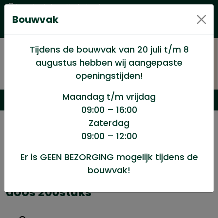
Levering in heel Nederland
Bouwvak
Goede kwaliteitsproducten met een eerlijke prijs
Uitgebreid assortiment
Tijdens de bouwvak van 20 juli t/m 8
augustus hebben wij aangepaste
openingstijden!
Maandag t/m vrijdag
09:00 – 16:00
Zaterdag
/
Winkel
/
Schroeven
/
09:00 – 12:00
Spaanplaatschroef Torx 3.5×20 doos 200stuks
Er is GEEN BEZORGING mogelijk tijdens de
bouwvak!
Spaanplaatschroef Torx 3.5x20
doos 200stuks