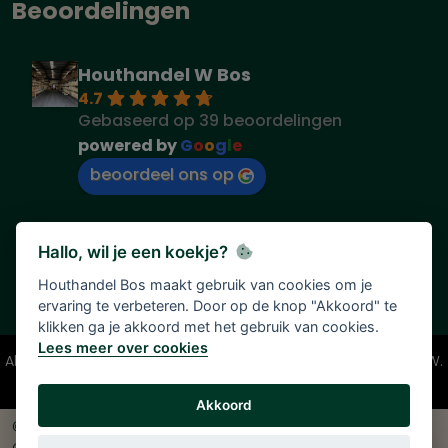
Beoordelingen
Houthandel W Bos
4.7
Gebaseerd op 39 beoordelingen
powered by
G
o
o
g
l
e
beoordeel ons op
Hallo, wil je een koekje?
Houthandel Bos maakt gebruik van cookies om je
ervaring te verbeteren. Door op de knop "Akkoord" te
klikken ga je akkoord met het gebruik van cookies.
Lees meer over cookies
Alle vermelde prijzen zijn onder voorbehoud en incl. 21% BTW.
Tenzij anders vermeld.
Akkoord
© 2026 Houthandel Bos
|