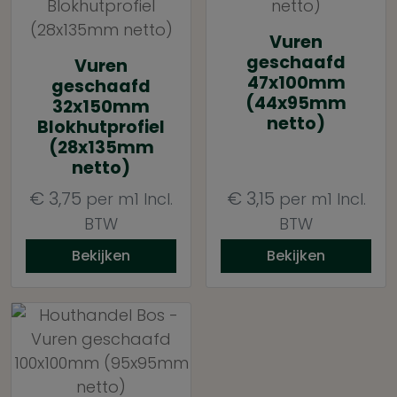
Vuren
geschaafd
Vuren
47x100mm
geschaafd
(44x95mm
32x150mm
netto)
Blokhutprofiel
(28x135mm
netto)
€
3,75
€
3,15
per m1
Incl.
per m1
Incl.
BTW
BTW
Bekijken
Bekijken