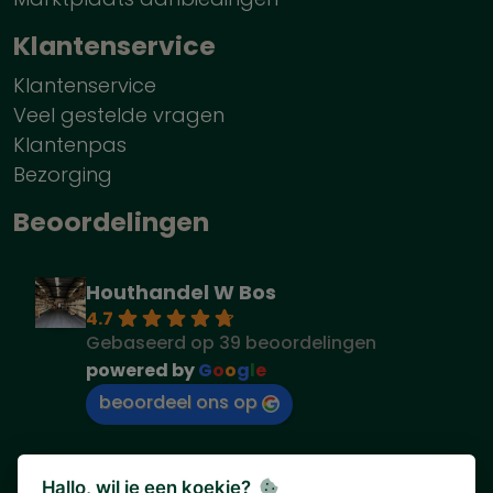
Klantenservice
Klantenservice
Veel gestelde vragen
Klantenpas
Bezorging
Beoordelingen
Houthandel W Bos
4.7
Gebaseerd op 39 beoordelingen
powered by
G
o
o
g
l
e
beoordeel ons op
Hallo, wil je een koekje?