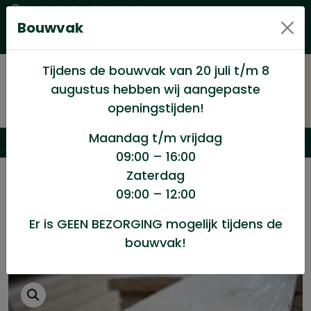
Levering in heel Nederland
Bouwvak
Goede kwaliteitsproducten met een eerlijke prijs
Uitgebreid assortiment
Tijdens de bouwvak van 20 juli t/m 8
augustus hebben wij aangepaste
openingstijden!
Maandag t/m vrijdag
09:00 – 16:00
Zaterdag
/
Hout en Plaat
/
Vurenhout
/
09:00 – 12:00
Vuren ruw 32x200mm zweeds
Er is GEEN BEZORGING mogelijk tijdens de
bouwvak!
Vuren ruw 32x200mm zweeds