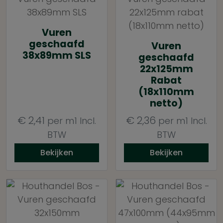
Vuren
geschaafd
Vuren
38x89mm SLS
geschaafd
22x125mm
Rabat
(18x110mm
netto)
€
2,41
€
2,36
per m1
Incl.
per m1
Incl.
BTW
BTW
Bekijken
Bekijken