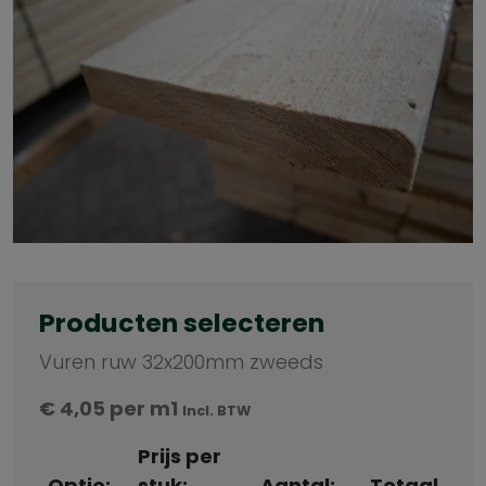
Producten selecteren
Vuren ruw 32x200mm zweeds
€
4,05
per m1
Incl. BTW
Prijs per
Optie:
stuk:
Aantal:
Totaal