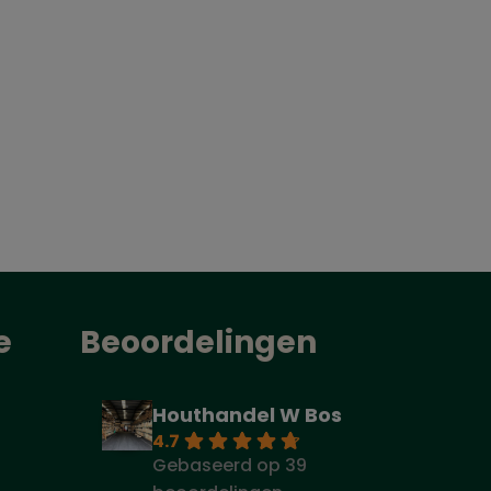
e
Beoordelingen
Houthandel W Bos
4.7
Gebaseerd op 39