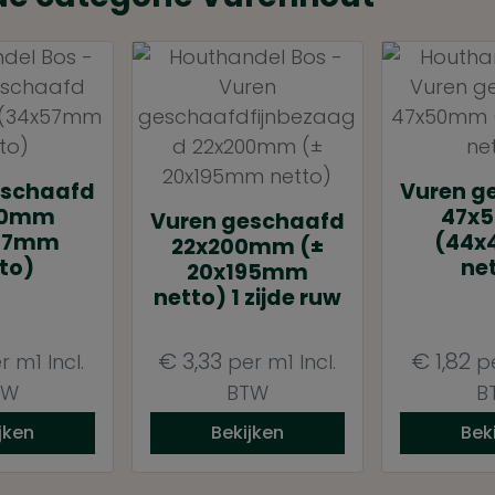
eschaafd
Vuren g
60mm
47x
Vuren geschaafd
57mm
(44
22x200mm (±
to)
ne
20x195mm
netto) 1 zijde ruw
€
3,33
€
1,82
r m1
Incl.
per m1
Incl.
p
TW
BTW
B
jken
Bekijken
Bek