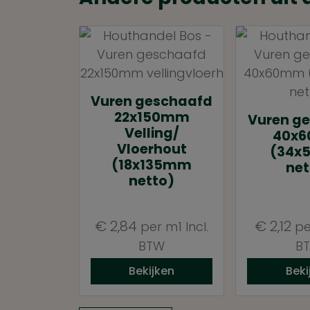
Vuren geschaafd
22x150mm
Vuren g
Velling/
40x
Vloerhout
(34x
(18x135mm
net
netto)
€
2,84
€
2,12
per m1
Incl.
pe
BTW
B
Bekijken
Beki