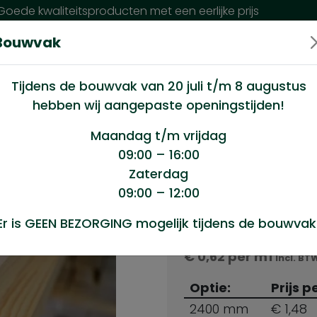
oede kwaliteitsproducten met een eerlijke prijs
Bouwvak
n wij?
Klantenservice
Nieuws
Tijdens de bouwvak van 20 juli t/m 8 augustus
hebben wij aangepaste openingstijden!
22x42mm Panlatten
Maandag t/m vrijdag
09:00 – 16:00
Zaterdag
anlatten
09:00 – 12:00
Producten s
Er is GEEN BEZORGING mogelijk tijdens de bouwvak
Vuren ruw 22x42mm 
€
0,62
per m1
Incl. BT
Optie:
Prijs p
2400 mm
€ 1,48