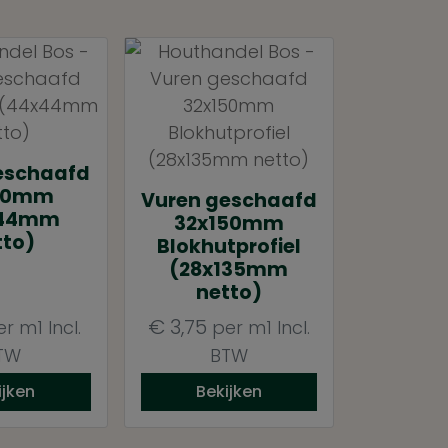
eschaafd
50mm
Vuren geschaafd
x44mm
32x150mm
tto)
Blokhutprofiel
(28x135mm
netto)
€
3,75
er m1
Incl.
per m1
Incl.
TW
BTW
ijken
Bekijken