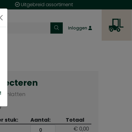
Uitgebreid assortiment
Inloggen
electeren
!
Panlatten
W
er stuk:
Aantal:
Totaal
€ 0,00