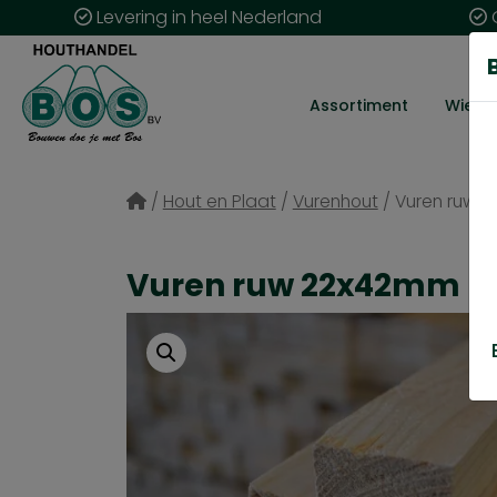
Levering in heel Nederland
G
Assortiment
Wie zij
/
Hout en Plaat
/
Vurenhout
/
Vuren ruw 
Vuren ruw 22x42mm P