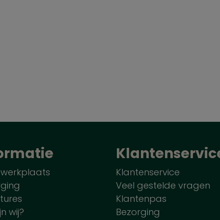
ormatie
Klantenservic
 werkplaats
Klantenservice
rging
Veel gestelde vragen
tures
Klantenpas
jn wij?
Bezorging