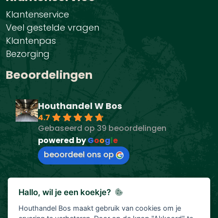
Klantenservice
Veel gestelde vragen
Klantenpas
Bezorging
Beoordelingen
Houthandel W Bos
4.7
Gebaseerd op 39 beoordelingen
powered by
G
o
o
g
l
e
beoordeel ons op
Hallo, wil je een koekje?
Houthandel Bos maakt gebruik van cookies om je