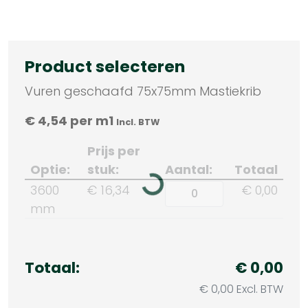
Product selecteren
Vuren geschaafd 75x75mm Mastiekrib
€
4,54
per m1
Incl. BTW
Prijs per
Optie:
stuk:
Aantal:
Totaal
3600
€ 16,34
€ 0,00
mm
Totaal:
€ 0,00
€ 0,00 Excl. BTW