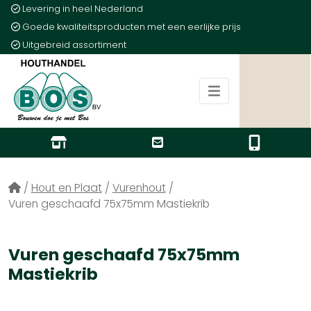
Levering in heel Nederland
Goede kwaliteitsproducten met een eerlijke prijs
Uitgebreid assortiment
/
Hout en Plaat
/
Vurenhout
/
Vuren geschaafd 75x75mm Mastiekrib
Vuren geschaafd 75x75mm
Mastiekrib