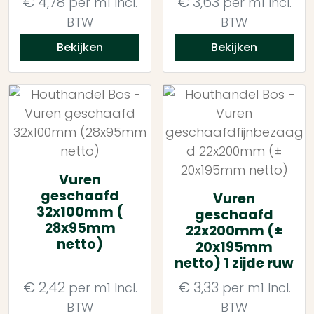
€
4,78
€
3,63
per m1
Incl.
per m1
Incl.
BTW
BTW
Bekijken
Bekijken
Vuren
geschaafd
Vuren
32x100mm (
geschaafd
28x95mm
22x200mm (±
netto)
20x195mm
netto) 1 zijde ruw
€
2,42
€
3,33
per m1
Incl.
per m1
Incl.
BTW
BTW