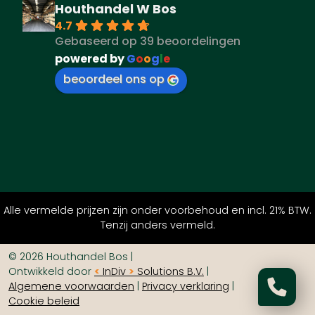
Houthandel W Bos
4.7
Gebaseerd op 39 beoordelingen
powered by
G
o
o
g
l
e
beoordeel ons op
Alle vermelde prijzen zijn onder voorbehoud en incl. 21% BTW.
Tenzij anders vermeld.
© 2026 Houthandel Bos
|
Ontwikkeld door
<
InDiv
>
Solutions B.V.
|
Algemene voorwaarden
|
Privacy verklaring
|
Cookie beleid