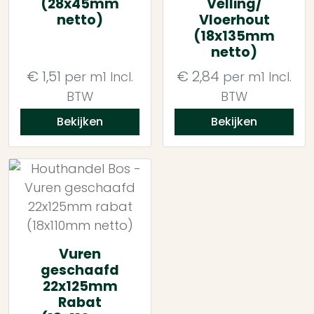
(28x45mm
Velling/
netto)
Vloerhout
(18x135mm
netto)
€
1,51
€
2,84
per m1
Incl.
per m1
Incl.
BTW
BTW
Bekijken
Bekijken
Vuren
geschaafd
22x125mm
Rabat