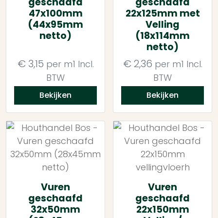
geschaafd
geschaafd
47x100mm
22x125mm met
(44x95mm
Velling
netto)
(18x114mm
netto)
€
3,15
€
2,36
per m1
Incl.
per m1
Incl.
BTW
BTW
Bekijken
Bekijken
Vuren
Vuren
geschaafd
geschaafd
32x50mm
22x150mm