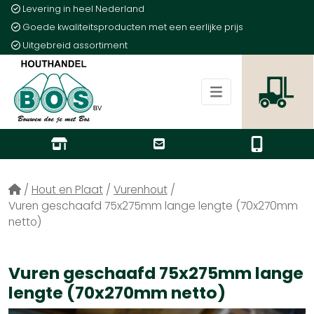
Levering in heel Nederland
Goede kwaliteitsproducten met een eerlijke prijs
Uitgebreid assortiment
/
Hout en Plaat
/
Vurenhout
/
Vuren geschaafd 75x275mm lange lengte (70x270mm
netto)
Vuren geschaafd 75x275mm lange
lengte (70x270mm netto)