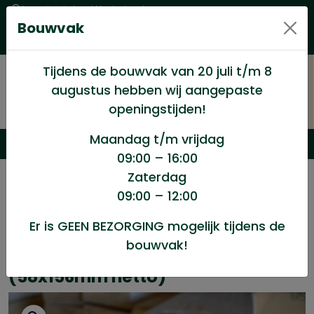
Levering in heel Nederland
Bouwvak
Goede kwaliteitsproducten met een eerlijke prijs
Uitgebreid assortiment
Tijdens de bouwvak van 20 juli t/m 8
augustus hebben wij aangepaste
openingstijden!
Maandag t/m vrijdag
09:00 – 16:00
Zaterdag
/
Hout en Plaat
/
Vurenhout
/
09:00 – 12:00
Vuren geschaafd 63x160mm (58x156mm netto)
Er is GEEN BEZORGING mogelijk tijdens de
bouwvak!
Vuren geschaafd 63x160mm
(58x156mm netto)