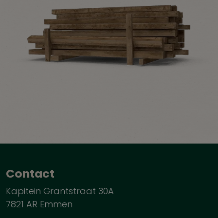
Contact
Kapitein Grantstraat 30A
7821 AR Emmen