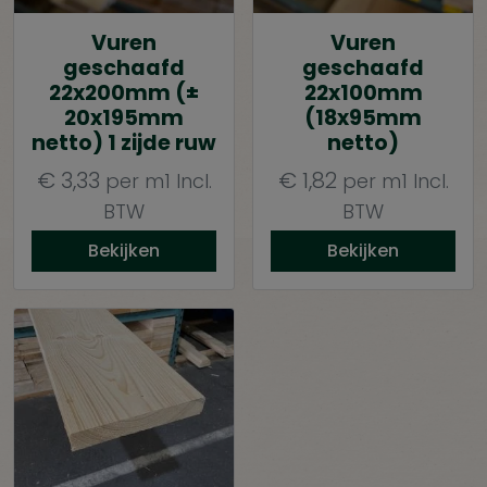
Vuren
Vuren
geschaafd
geschaafd
22x200mm (±
22x100mm
20x195mm
(18x95mm
netto) 1 zijde ruw
netto)
€
3,33
€
1,82
per m1
Incl.
per m1
Incl.
BTW
BTW
Bekijken
Bekijken