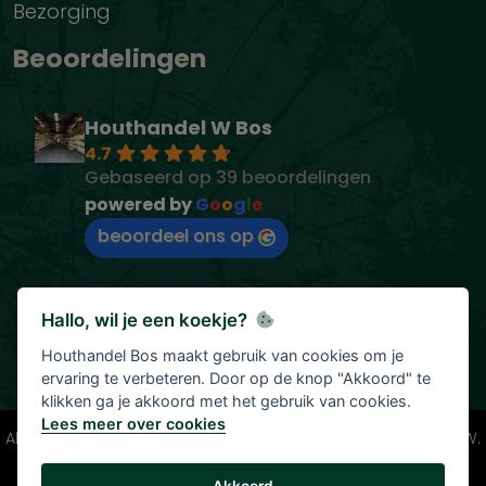
Bezorging
Beoordelingen
Houthandel W Bos
4.7
Gebaseerd op 39 beoordelingen
powered by
G
o
o
g
l
e
beoordeel ons op
Hallo, wil je een koekje?
Houthandel Bos maakt gebruik van cookies om je
ervaring te verbeteren. Door op de knop "Akkoord" te
klikken ga je akkoord met het gebruik van cookies.
Lees meer over cookies
Alle vermelde prijzen zijn onder voorbehoud en incl. 21% BTW.
Tenzij anders vermeld.