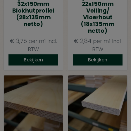
32x150mm
22x150mm
Blokhutprofiel
Velling/
(28x135mm
Vloerhout
netto)
(18x135mm
netto)
€
3,75
€
2,84
per m1
Incl.
per m1
Incl.
BTW
BTW
Bekijken
Bekijken