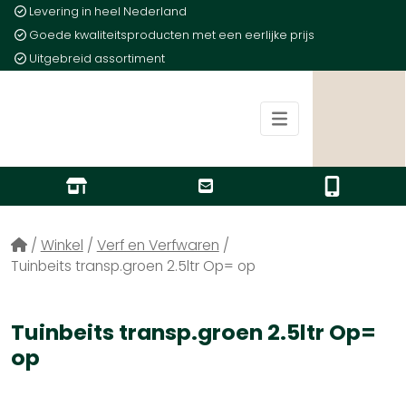
Levering in heel Nederland
Goede kwaliteitsproducten met een eerlijke prijs
Uitgebreid assortiment
/
Winkel
/
Verf en Verfwaren
/
Tuinbeits transp.groen 2.5ltr Op= op
Tuinbeits transp.groen 2.5ltr Op=
op