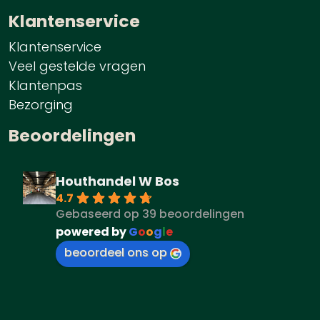
Klantenservice
Klantenservice
Veel gestelde vragen
Klantenpas
Bezorging
Beoordelingen
Houthandel W Bos
4.7
Gebaseerd op 39 beoordelingen
powered by
G
o
o
g
l
e
beoordeel ons op