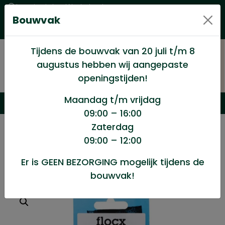
Levering in heel Nederland
Bouwvak
Goede kwaliteitsproducten met een eerlijke prijs
Uitgebreid assortiment
Tijdens de bouwvak van 20 juli t/m 8
augustus hebben wij aangepaste
openingstijden!
Maandag t/m vrijdag
09:00 – 16:00
Zaterdag
/
Winkel
/
Verf en Verfwaren
/
Tornmesjes 2st
09:00 – 12:00
Er is GEEN BEZORGING mogelijk tijdens de
Tornmesjes 2st
bouwvak!