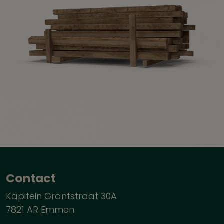
Contact
Kapitein Grantstraat 30A
7821 AR Emmen