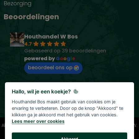
Bezorging
Beoordelingen
Houthandel W Bos
4.7
Gebaseerd op 39 beoordelingen
powered by
G
o
o
g
l
e
beoordeel ons op
Hallo, wil je een koekje?
Houthandel Bos maakt gebruik van cookies om je
ervaring te verbeteren. Door op de knop "Akkoord" te
klikken ga je akkoord met het gebruik van cookies.
Lees meer over cookies
Alle vermelde prijzen zijn onder voorbehoud en incl. 21% BTW.
Tenzij anders vermeld.