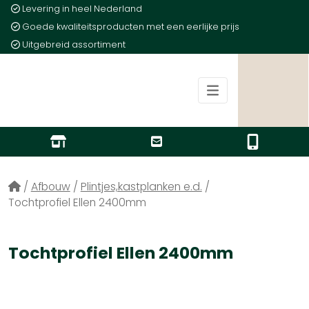
Levering in heel Nederland
Goede kwaliteitsproducten met een eerlijke prijs
Uitgebreid assortiment
/
Afbouw
/
Plintjes,kastplanken e.d.
/
Tochtprofiel Ellen 2400mm
Tochtprofiel Ellen 2400mm