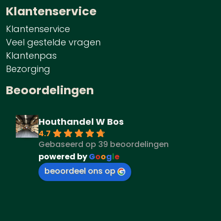
Klantenservice
Klantenservice
Veel gestelde vragen
Klantenpas
Bezorging
Beoordelingen
Houthandel W Bos
4.7
Gebaseerd op 39 beoordelingen
powered by
G
o
o
g
l
e
beoordeel ons op