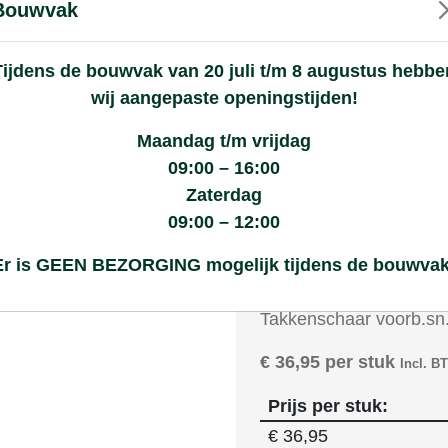
Bouwvak
Goede kwaliteitsproducten met een eerlijke prijs
Tijdens de bouwvak van 20 juli t/m 8 augustus hebbe
Assortiment
Wie zijn wij?
Klantenservice
Nieuws
wij aangepaste openingstijden!
Maandag t/m vrijdag
09:00 – 16:00
kkenschaar voorb.sn.telesc
Zaterdag
09:00 – 12:00
elesc
Er is GEEN BEZORGING mogelijk tijdens de bouwvak
Product selec
Takkenschaar voorb.sn.
€
36,95
per stuk
Incl. B
Prijs per stuk:
€
36,95