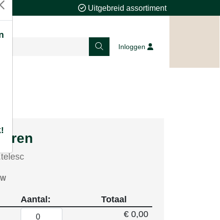
Uitgebreid assortiment
n
Inloggen
!
teren
telesc
TW
Aantal:
Totaal
€ 0,00