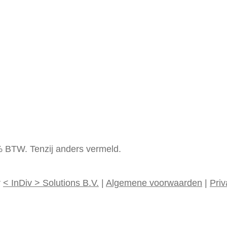
1% BTW. Tenzij anders vermeld.
r
<
InDiv
>
Solutions B.V.
|
Algemene voorwaarden
|
Priv