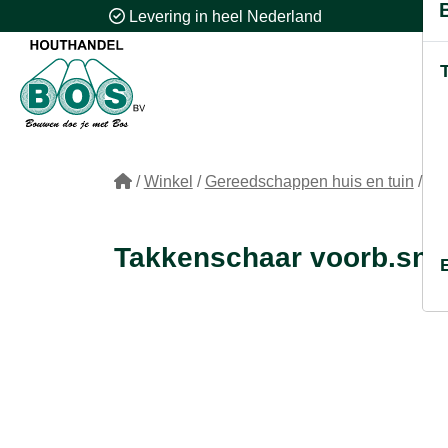
Levering in heel Nederland
/
Winkel
/
Gereedschappen huis en tuin
/
Ta
Takkenschaar voorb.sn.t