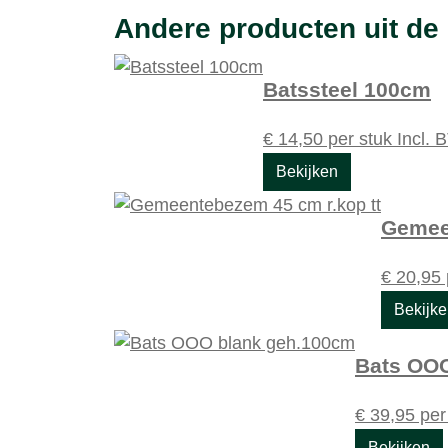
Andere producten uit de
Batssteel 100cm
€
14,50
per stuk
Incl.
Bekijken
Gemee
€
20,95
Bekijk
Bats OOO
€
39,95
per
Bekijken