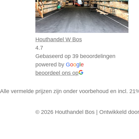
Houthandel W Bos
4.7
Gebaseerd op 39 beoordelingen
powered by
G
o
o
g
l
e
beoordeel ons op
Alle vermelde prijzen zijn onder voorbehoud en incl. 2
© 2026 Houthandel Bos
|
Ontwikkeld doo