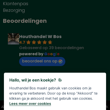
Klantenpas
Bezorging
Beoordelingen
Houthandel W Bos
4.7
Gebaseerd op 39 beoordelingen
powered by
G
o
o
g
l
e
beoordeel ons op
Hallo, wil je een koekje?
Houthandel Bos maakt gebruik van cookies om je
ervaring te verbeteren. Door op de knop "Akkoord" te
klikken ga je akkoord met het gebruik van cookies.
Lees meer over cookies
Alle vermelde prijzen zijn onder voorbehoud en incl. 21% BTW.