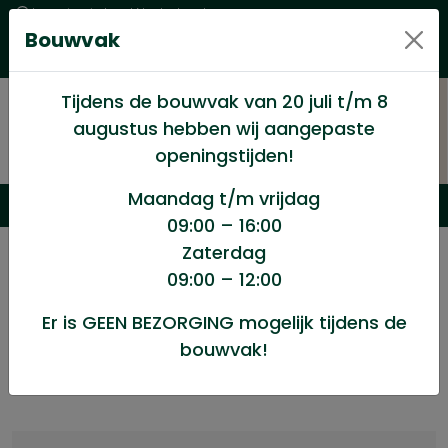
Levering in heel Nederland
Bouwvak
Goede kwaliteitsproducten met een eerlijke prijs
Uitgebreid assortiment
Tijdens de bouwvak van 20 juli t/m 8
augustus hebben wij aangepaste
openingstijden!
Maandag t/m vrijdag
09:00 – 16:00
Zaterdag
/
Winkel
/
PVC materiaal
/
Speciedeksel rood 75mm
09:00 – 12:00
Er is GEEN BEZORGING mogelijk tijdens de
Speciedeksel rood 75mm
bouwvak!