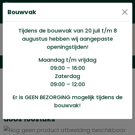
Levering in heel Nederland
Bouwvak
Goede kwaliteitsproducten met een eerlijke prijs
Uitgebreid assortiment
Tijdens de bouwvak van 20 juli t/m 8
augustus hebben wij aangepaste
openingstijden!
Maandag t/m vrijdag
09:00 – 16:00
Zaterdag
/
Geen categorie
/
09:00 – 12:00
Spaanplaatschroef Torx 6.0×120 doos 100stuks
Er is GEEN BEZORGING mogelijk tijdens de
bouwvak!
Spaanplaatschroef Torx 6.0x120
doos 100stuks