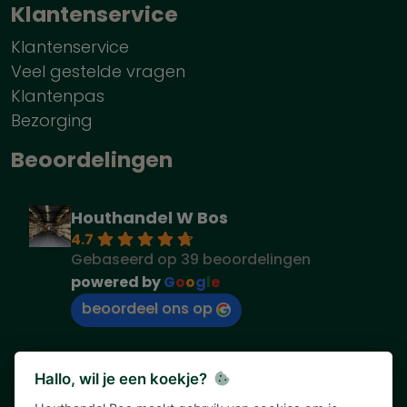
Klantenservice
Klantenservice
Veel gestelde vragen
Klantenpas
Bezorging
Beoordelingen
Houthandel W Bos
4.7
Gebaseerd op 39 beoordelingen
powered by
G
o
o
g
l
e
beoordeel ons op
Hallo, wil je een koekje?