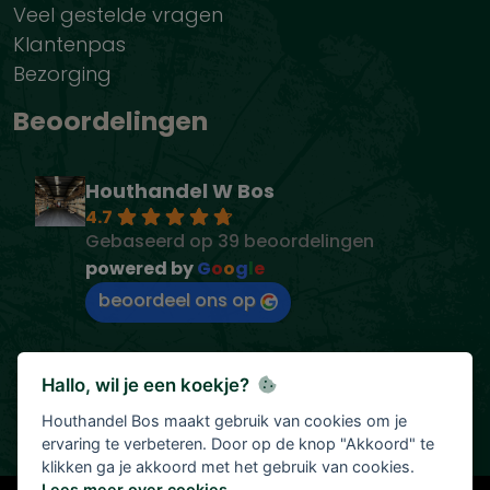
Veel gestelde vragen
Klantenpas
Bezorging
Beoordelingen
Houthandel W Bos
4.7
Gebaseerd op 39 beoordelingen
powered by
G
o
o
g
l
e
beoordeel ons op
Hallo, wil je een koekje?
Houthandel Bos maakt gebruik van cookies om je
ervaring te verbeteren. Door op de knop "Akkoord" te
klikken ga je akkoord met het gebruik van cookies.
Lees meer over cookies