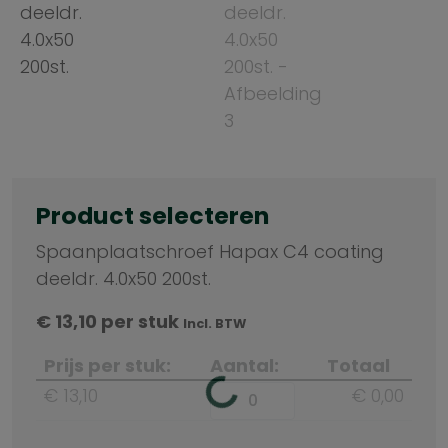
Product selecteren
Spaanplaatschroef Hapax C4 coating
deeldr. 4.0x50 200st.
€
13,10
per stuk
Incl. BTW
Prijs per stuk:
Aantal:
Totaal
€ 13,10
€ 0,00