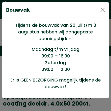
Levering in heel Nederland
Bouwvak
Goede kwaliteitsproducten met een eerlijke prijs
Uitgebreid assortiment
Tijdens de bouwvak van 20 juli t/m 8
augustus hebben wij aangepaste
openingstijden!
Maandag t/m vrijdag
09:00 – 16:00
Zaterdag
/
Winkel
/
Ijzerwaren
/
09:00 – 12:00
Spaanplaatschroef Hapax C4 coating deeldr. 4.0×50
200st.
Er is GEEN BEZORGING mogelijk tijdens de
bouwvak!
Spaanplaatschroef Hapax C4
coating deeldr. 4.0x50 200st.