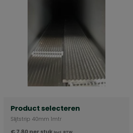
Product selecteren
Slijtstrip 40mm 1mtr
€
7,80
per stuk
Incl. BTW