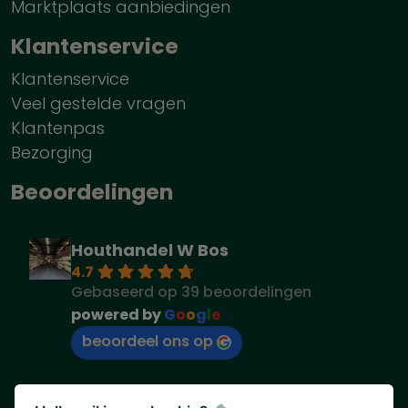
Marktplaats aanbiedingen
Klantenservice
Klantenservice
Veel gestelde vragen
Klantenpas
Bezorging
Beoordelingen
Houthandel W Bos
4.7
Gebaseerd op 39 beoordelingen
powered by
G
o
o
g
l
e
beoordeel ons op