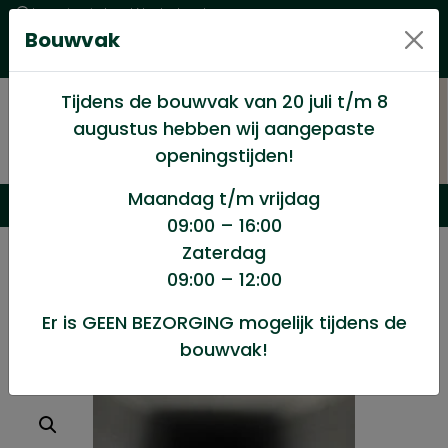
Levering in heel Nederland
Bouwvak
Goede kwaliteitsproducten met een eerlijke prijs
Uitgebreid assortiment
Tijdens de bouwvak van 20 juli t/m 8
augustus hebben wij aangepaste
openingstijden!
Maandag t/m vrijdag
09:00 – 16:00
Zaterdag
/
Afbouw
/
Plintjes,kastplanken e.d.
/
09:00 – 12:00
Slijtstrip 40mm 1mtr
Er is GEEN BEZORGING mogelijk tijdens de
bouwvak!
Slijtstrip 40mm 1mtr