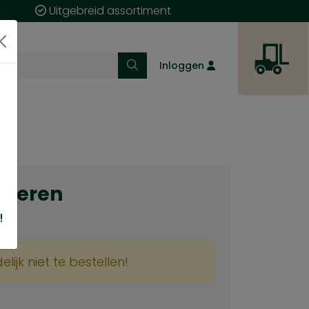
Uitgebreid assortiment
Inloggen
cteren
!
G
delijk niet te bestellen!