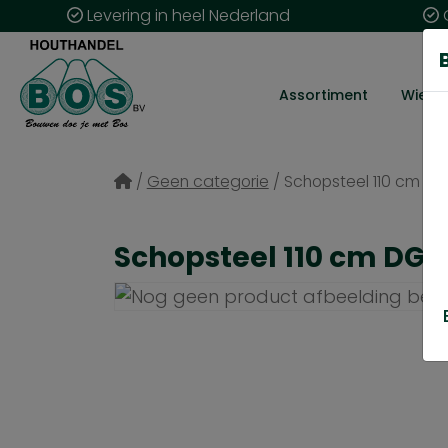
Levering in heel Nederland
G
Assortiment
Wie zij
/
Geen categorie
/
Schopsteel 110 cm DG
Schopsteel 110 cm DG