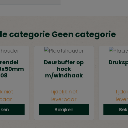
de categorie Geen categorie
rendel
Deurbuffer op
Drukspu
20x50mm
hoek
-08
m/windhaak
jk niet
Tijdelijk niet
Tijdel
rbaar
leverbaar
leve
jken
Bekijken
Bek