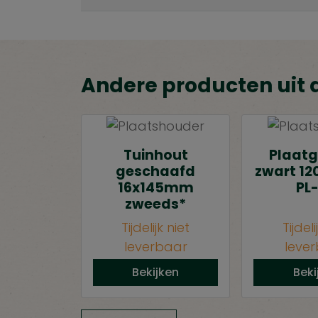
Andere producten uit 
Tuinhout
Plaatg
geschaafd
zwart 1
16x145mm
PL
zweeds*
Tijdelijk niet
Tijdeli
leverbaar
leve
Bekijken
Beki