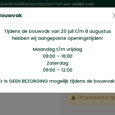
oede kwaliteitsproducten met een eerlijke prijs
Bouwvak
n wij?
Klantenservice
Nieuws
Tijdens de bouwvak van 20 juli t/m 8 augustus
hebben wij aangepaste openingstijden!
Maandag t/m vrijdag
09:00 – 16:00
Zaterdag
09:00 – 12:00
Product sele
Er is GEEN BEZORGING mogelijk tijdens de bouwvak
Schopsteel 110 cm D
Dit product is tij