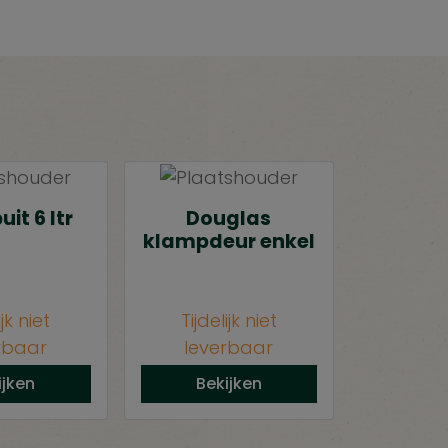
it 6 ltr
Douglas
klampdeur enkel
ijk niet
Tijdelijk niet
rbaar
leverbaar
ijken
Bekijken