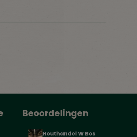
e
Beoordelingen
Houthandel W Bos