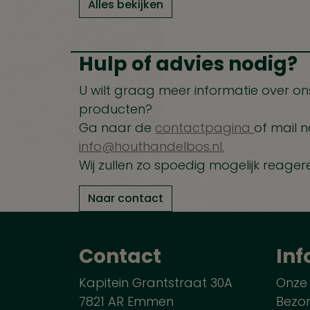
Alles bekijken
Hulp of advies nodig?
U wilt graag meer informatie over ons
producten?
Ga naar de
contactpagina
of mail n
info@houthandelbos.nl.
Wij zullen zo spoedig mogelijk reager
Naar contact
Contact
Inf
Kapitein Grantstraat 30A
Onze
7821 AR Emmen
Bezo