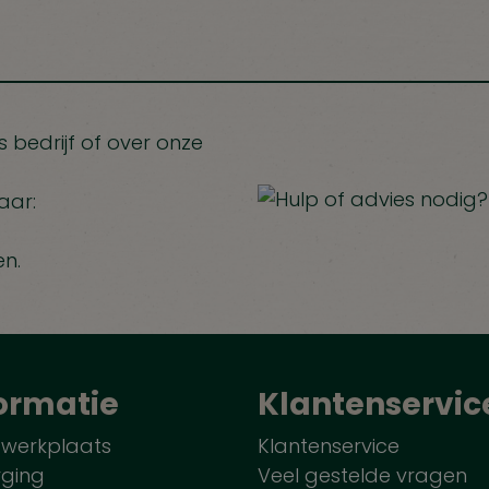
 bedrijf of over onze
aar:
en.
ormatie
Klantenservic
 werkplaats
Klantenservice
rging
Veel gestelde vragen