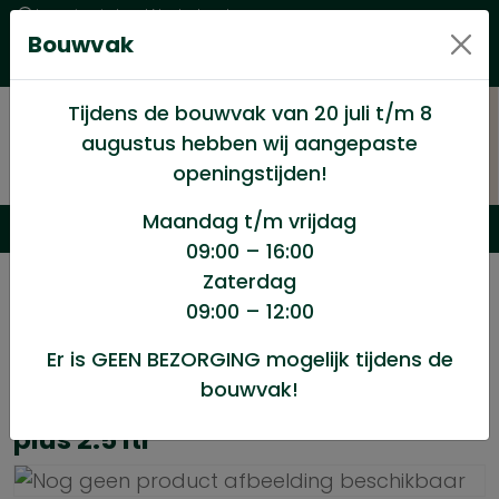
Levering in heel Nederland
Bouwvak
Goede kwaliteitsproducten met een eerlijke prijs
Uitgebreid assortiment
Tijdens de bouwvak van 20 juli t/m 8
augustus hebben wij aangepaste
openingstijden!
Maandag t/m vrijdag
09:00 – 16:00
Zaterdag
/
Winkel
/
Verf en Verfwaren
/
09:00 – 12:00
Remmers HK lazuur kleurloos 3 in 1 plus 2.5 ltr*
Er is GEEN BEZORGING mogelijk tijdens de
bouwvak!
Remmers HK lazuur kleurloos 3 in 1
plus 2.5 ltr*