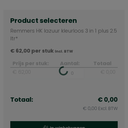
Product selecteren
Remmers HK lazuur kleurloos 3 in 1 plus 2.5
ltr*
€
62,00
per stuk
Incl. BTW
Prijs per stuk:
Aantal:
Totaal
€ 62,00
€ 0,00
Totaal:
€ 0,00
€ 0,00 Excl. BTW