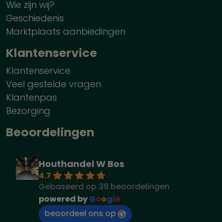
Wie zijn wij?
Geschiedenis
Marktplaats aanbiedingen
Klantenservice
Klantenservice
Veel gestelde vragen
Klantenpas
Bezorging
Beoordelingen
Houthandel W Bos
4.7
Gebaseerd op 39 beoordelingen
powered by
G
o
o
g
l
e
beoordeel ons op