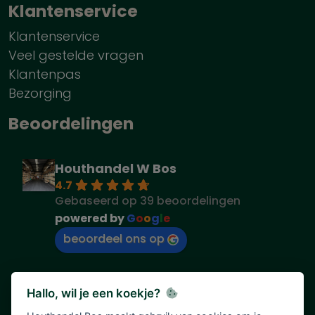
Klantenservice
Klantenservice
Veel gestelde vragen
Klantenpas
Bezorging
Beoordelingen
Houthandel W Bos
4.7
Gebaseerd op 39 beoordelingen
powered by
G
o
o
g
l
e
beoordeel ons op
Hallo, wil je een koekje?