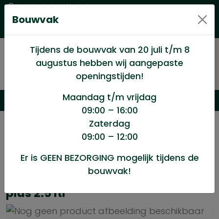
Levering in heel Nederland
Bouwvak
Goede kwaliteitsproducten met een eerlijke prijs
Uitgebreid assortiment
Tijdens de bouwvak van 20 juli t/m 8
augustus hebben wij aangepaste
openingstijden!
Maandag t/m vrijdag
09:00 – 16:00
Zaterdag
/
Geen categorie
/
09:00 – 12:00
Remmers HK lazuur douglas 3 in 1 plus 2.5 ltr
Er is GEEN BEZORGING mogelijk tijdens de
bouwvak!
Remmers HK lazuur douglas 3 in 1
plus 2.5 ltr