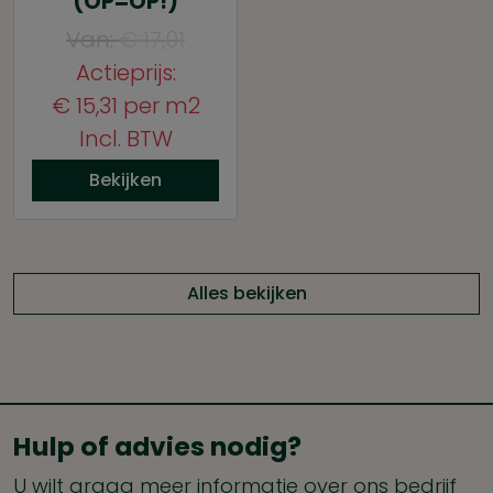
(OP=OP!)
Van:
€
17,01
Actieprijs:
€
15,31
per m2
Incl. BTW
Bekijken
Alles bekijken
Hulp of advies nodig?
U wilt graag meer informatie over ons bedrijf