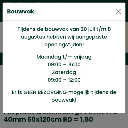
Levering in heel Nederland
Bouwvak
Goede kwaliteitsproducten met een eerlijke prijs
Uitgebreid assortiment
Tijdens de bouwvak van 20 juli t/m 8
augustus hebben wij aangepaste
openingstijden!
Maandag t/m vrijdag
09:00 – 16:00
Zaterdag
/
Isolatie
/
Isolatiematerialen
/
09:00 – 12:00
PIR plaat aluminium gecacheerd 40mm 60x120cm RD =
1,80
Er is GEEN BEZORGING mogelijk tijdens de
bouwvak!
PIR plaat aluminium gecacheerd
40mm 60x120cm RD = 1,80