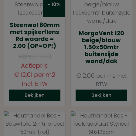
- 10%
Steenwol 80mm
met spijkerflens
MorgoVent 120
Rd waarde =
beige/blauw
2.00 (OP=OP!)
1.50x50mtr
buitenzijde
Van:
€
14,01
wand/dak
Actieprijs:
€
12,61
per m2
€
2,66
per m2
Incl.
Incl. BTW
BTW
Bekijken
Bekijken