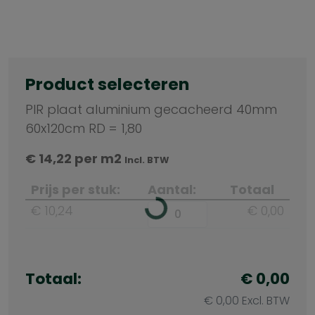
Product selecteren
PIR plaat aluminium gecacheerd 40mm
60x120cm RD = 1,80
€
14,22
per m2
Incl. BTW
Prijs per stuk:
Aantal:
Totaal
€ 10,24
€ 0,00
Totaal:
€ 0,00
€ 0,00 Excl. BTW