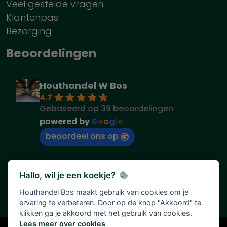
Veel gestelde vragen
Klantenpas
Bezorging
Beoordelingen
Houthandel W Bos
4.7
Gebaseerd op 39 beoordelingen
powered by
G
o
o
g
l
e
beoordeel ons op
Hallo, wil je een koekje?
Houthandel Bos maakt gebruik van cookies om je
ervaring te verbeteren. Door op de knop "Akkoord" te
klikken ga je akkoord met het gebruik van cookies.
Lees meer over cookies