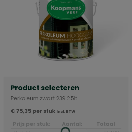
Product selecteren
Perkoleum zwart 239 2.5lt
€
75,35
per stuk
Incl. BTW
Prijs per stuk:
Aantal:
Totaal