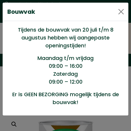
Levering in heel Nederland
Bouwvak
Goede kwaliteitsproducten met een eerlijke prijs
Uitgebreid assortiment
Tijdens de bouwvak van 20 juli t/m 8
augustus hebben wij aangepaste
openingstijden!
Maandag t/m vrijdag
09:00 – 16:00
Zaterdag
/
Winkel
/
Verf en Verfwaren
/
09:00 – 12:00
Perkoleum zwart 239 2.5lt
Er is GEEN BEZORGING mogelijk tijdens de
bouwvak!
Perkoleum zwart 239 2.5lt