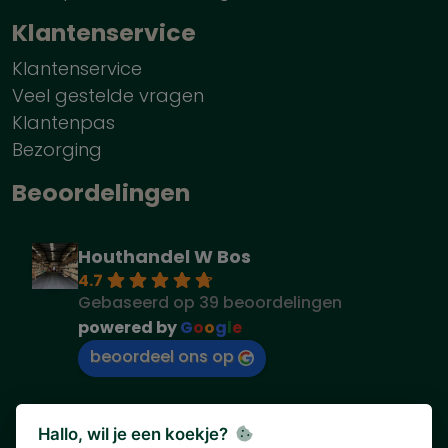
Klantenservice
Klantenservice
Veel gestelde vragen
Klantenpas
Bezorging
Beoordelingen
Houthandel W Bos
4.7
Gebaseerd op 39 beoordelingen
powered by
G
o
o
g
l
e
beoordeel ons op
Hallo, wil je een koekje?