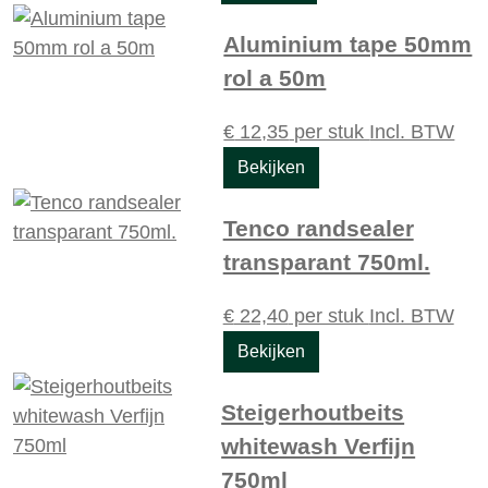
Aluminium tape 50mm
rol a 50m
€
12,35
per stuk
Incl. BTW
Bekijken
Tenco randsealer
transparant 750ml.
€
22,40
per stuk
Incl. BTW
Bekijken
Steigerhoutbeits
whitewash Verfijn
750ml