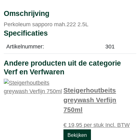
Omschrijving
Perkoleum sapporo mah.222 2.5L
Specificaties
Artikelnummer:
301
Andere producten uit de categorie
Verf en Verfwaren
Steigerhoutbeits
greywash Verfijn
750ml
€
19,95
per stuk
Incl. BTW
Bekijken