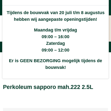
Levering in heel Nederland
Goede kwaliteitsproducten met een eerlijke prijs
Tijdens de bouwvak van 20 juli t/m 8 augustus
Uitgebreid assortiment
hebben wij aangepaste openingstijden!
Maandag t/m vrijdag
09:00 – 16:00
Zaterdag
09:00 – 12:00
Er is GEEN BEZORGING mogelijk tijdens de
/
Winkel
/
Verf en Verfwaren
/
bouwvak!
Perkoleum sapporo mah.222 2.5L
Perkoleum sapporo mah.222 2.5L