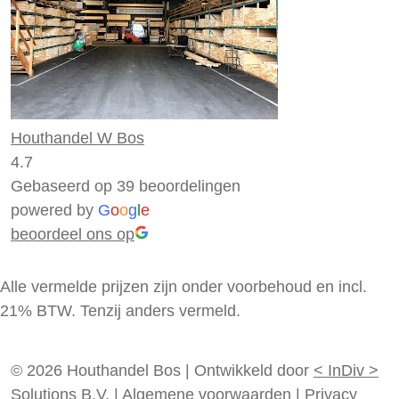
Houthandel W Bos
4.7
Gebaseerd op 39 beoordelingen
powered by
G
o
o
g
l
e
beoordeel ons op
Alle vermelde prijzen zijn onder voorbehoud en incl.
21% BTW. Tenzij anders vermeld.
© 2026 Houthandel Bos
|
Ontwikkeld door
<
InDiv
>
Solutions B.V.
|
Algemene voorwaarden
|
Privacy