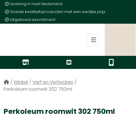
Levering in heel Nederland
Goede kwaliteitsproducten met een eerlijke prijs
Uitgebreid assortiment
/
Winkel
/
Verf en Verfwaren
/
Perkoleum roomwit 302 750ml
Perkoleum roomwit 302 750ml