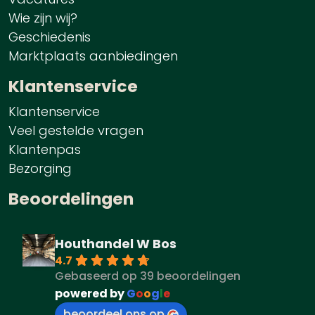
Wie zijn wij?
Geschiedenis
Marktplaats aanbiedingen
Klantenservice
Klantenservice
Veel gestelde vragen
Klantenpas
Bezorging
Beoordelingen
Houthandel W Bos
4.7
Gebaseerd op 39 beoordelingen
powered by
G
o
o
g
l
e
beoordeel ons op