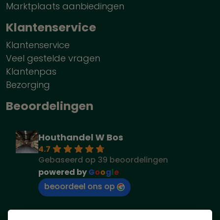
Marktplaats aanbiedingen
Klantenservice
Klantenservice
Veel gestelde vragen
Klantenpas
Bezorging
Beoordelingen
Houthandel W Bos
4.7
Gebaseerd op 39 beoordelingen
powered by
G
o
o
g
l
e
beoordeel ons op