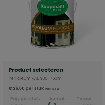
Product selecteren
Perkoleum RAL 9001 750ml
€
26,60
per stuk
Incl. BTW
Prijs per stuk:
Aantal:
Totaal