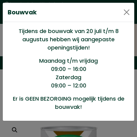
Levering in heel Nederland
Bouwvak
Goede kwaliteitsproducten met een eerlijke prijs
Uitgebreid assortiment
Tijdens de bouwvak van 20 juli t/m 8
augustus hebben wij aangepaste
openingstijden!
Maandag t/m vrijdag
09:00 – 16:00
Zaterdag
/
Winkel
/
Verf en Verfwaren
/
09:00 – 12:00
Perkoleum RAL 9001 750ml
Er is GEEN BEZORGING mogelijk tijdens de
bouwvak!
Perkoleum RAL 9001 750ml