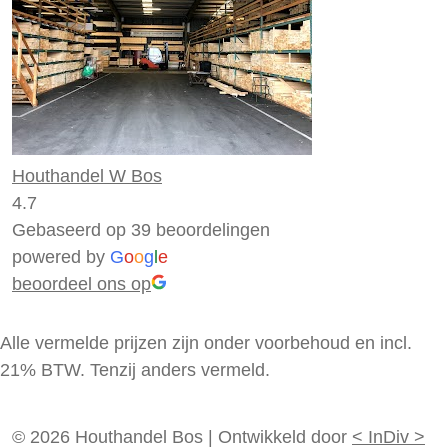
Houthandel W Bos
4.7
Gebaseerd op 39 beoordelingen
powered by
G
o
o
g
l
e
beoordeel ons op
Alle vermelde prijzen zijn onder voorbehoud en incl.
21% BTW. Tenzij anders vermeld.
© 2026 Houthandel Bos
|
Ontwikkeld door
<
InDiv
>