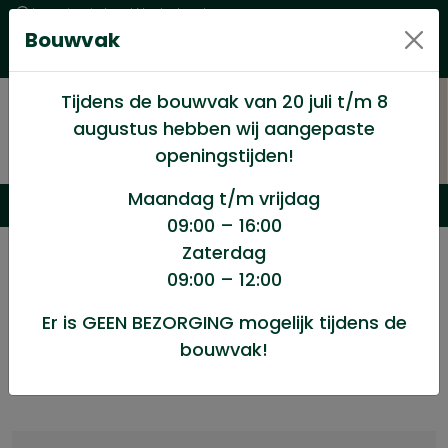
Levering in heel Nederland
Bouwvak
Goede kwaliteitsproducten met een eerlijke prijs
Uitgebreid assortiment
Tijdens de bouwvak van 20 juli t/m 8
augustus hebben wij aangepaste
openingstijden!
Maandag t/m vrijdag
09:00 – 16:00
Zaterdag
/
Geen categorie
/
OSB plaat 11mm 122x244cm
09:00 – 12:00
Er is GEEN BEZORGING mogelijk tijdens de
OSB plaat 11mm 122x244cm
bouwvak!