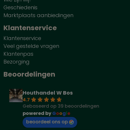
Geschiedenis
Marktplaats aanbiedingen
Klantenservice
Klantenservice
Veel gestelde vragen
Klantenpas
Bezorging
Beoordelingen
Houthandel W Bos
4.7
Gebaseerd op 39 beoordelingen
powered by
G
o
o
g
l
e
beoordeel ons op