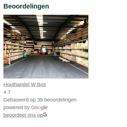
Beoordelingen
Houthandel W Bos
4.7
Gebaseerd op 39 beoordelingen
powered by
G
o
o
g
l
e
beoordeel ons op