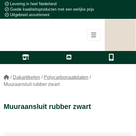
Levering in heel Nederland
Goede kwaliteitsproducten met een eerlijke prijs
Uitgebreid assortiment
/
Dakartikelen
/
Polycarbonaatplaten
/
Muuraansluit rubber zwart
Muuraansluit rubber zwart