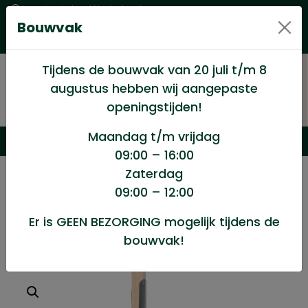
Levering in heel Nederland
Bouwvak
Goede kwaliteitsproducten met een eerlijke prijs
Uitgebreid assortiment
Tijdens de bouwvak van 20 juli t/m 8
augustus hebben wij aangepaste
openingstijden!
Maandag t/m vrijdag
09:00 – 16:00
Zaterdag
/
Winkel
/
Gereedschappen huis en tuin
/
09:00 – 12:00
Mestvork 4 t.licht compl.
Er is GEEN BEZORGING mogelijk tijdens de
bouwvak!
Mestvork 4 t.licht compl.