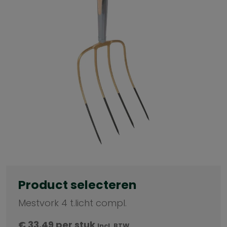
Product selecteren
Mestvork 4 t.licht compl.
€
33,49
per stuk
Incl. BTW