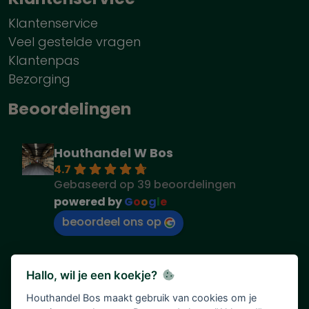
Klantenservice
Veel gestelde vragen
Klantenpas
Bezorging
Beoordelingen
Houthandel W Bos
4.7
Gebaseerd op 39 beoordelingen
powered by
G
o
o
g
l
e
beoordeel ons op
Hallo, wil je een koekje?
Houthandel Bos maakt gebruik van cookies om je