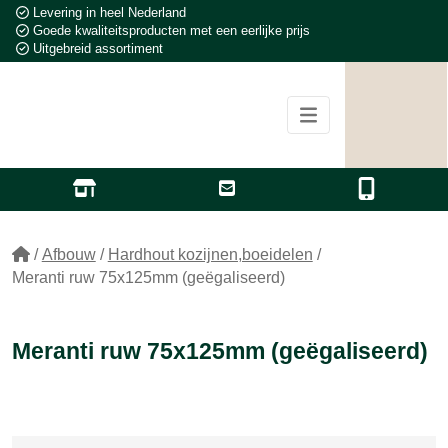
Levering in heel Nederland
Goede kwaliteitsproducten met een eerlijke prijs
Uitgebreid assortiment
/
Afbouw
/
Hardhout kozijnen,boeidelen
/
Meranti ruw 75x125mm (geëgaliseerd)
Meranti ruw 75x125mm (geëgaliseerd)