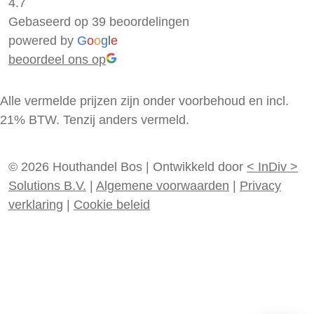
4.7
Gebaseerd op 39 beoordelingen
powered by
G
o
o
g
l
e
beoordeel ons op
Alle vermelde prijzen zijn onder voorbehoud en incl.
21% BTW. Tenzij anders vermeld.
© 2026 Houthandel Bos
|
Ontwikkeld door
<
InDiv
>
Solutions B.V.
|
Algemene voorwaarden
|
Privacy
verklaring
|
Cookie beleid