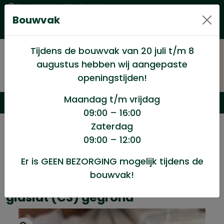
Levering in heel Nederland
Bouwvak
Goede kwaliteitsproducten met een eerlijke prijs
Uitgebreid assortiment
Tijdens de bouwvak van 20 juli t/m 8
augustus hebben wij aangepaste
openingstijden!
Maandag t/m vrijdag
09:00 – 16:00
Zaterdag
/
Afbouw
/
Hardhout kozijnen,boeidelen
/
09:00 – 12:00
Meranti geschaafd 13x33mm glaslat (C3) gegrond
Er is GEEN BEZORGING mogelijk tijdens de
bouwvak!
Meranti geschaafd 13x33mm
glaslat (C3) gegrond