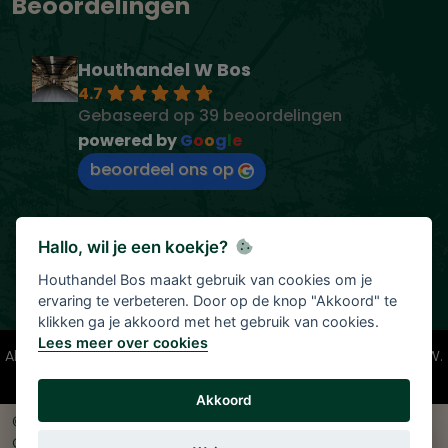
Beoordelingen
Houthandel W Bos
4.7
Gebaseerd op 39 beoordelingen
powered by
G
o
o
g
l
e
beoordeel ons op
Hallo, wil je een koekje?
Houthandel Bos maakt gebruik van cookies om je
ervaring te verbeteren. Door op de knop "Akkoord" te
klikken ga je akkoord met het gebruik van cookies.
Lees meer over cookies
Alle vermelde prijzen zijn onder voorbehoud en incl. 21% BTW.
Tenzij anders vermeld.
Akkoord
© 2026 Houthandel Bos
|
Ontwikkeld door
<
InDiv
>
Solutions B.V.
|