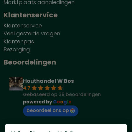
Marktplaats aanbiedingen
Klantenservice
Klantenservice
Veel gestelde vragen
Klantenpas
Bezorging
Beoordelingen
Houthandel W Bos
4.7
Gebaseerd op 39 beoordelingen
powered by
G
o
o
g
l
e
beoordeel ons op