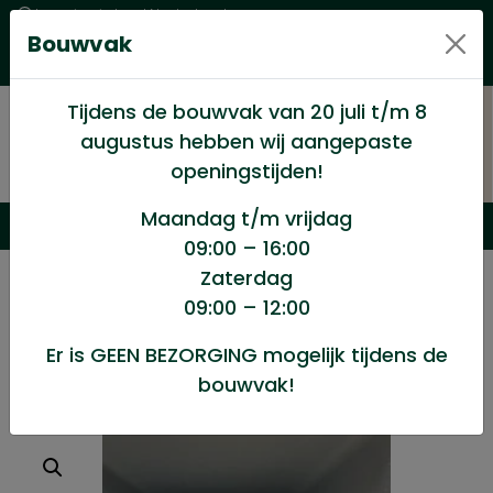
Levering in heel Nederland
Bouwvak
Goede kwaliteitsproducten met een eerlijke prijs
Uitgebreid assortiment
Tijdens de bouwvak van 20 juli t/m 8
augustus hebben wij aangepaste
openingstijden!
Maandag t/m vrijdag
09:00 – 16:00
Zaterdag
/
Afbouw
/
Plintjes,kastplanken e.d.
/
09:00 – 12:00
Kwart rond 14 mm grenen L=270
Er is GEEN BEZORGING mogelijk tijdens de
bouwvak!
Kwart rond 14 mm grenen L=270