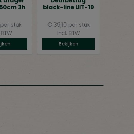
t drager
Deurbeslag
 50cm 3h
black-line UIT-19
€
39,10
per stuk
per stuk
. BTW
Incl. BTW
ijken
Bekijken