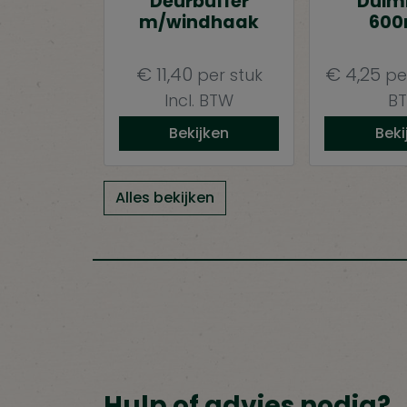
Deurbuffer
Duim
m/windhaak
60
€
11,40
€
4,25
per stuk
pe
Incl. BTW
B
Bekijken
Beki
Alles bekijken
Hulp of advies nodig?