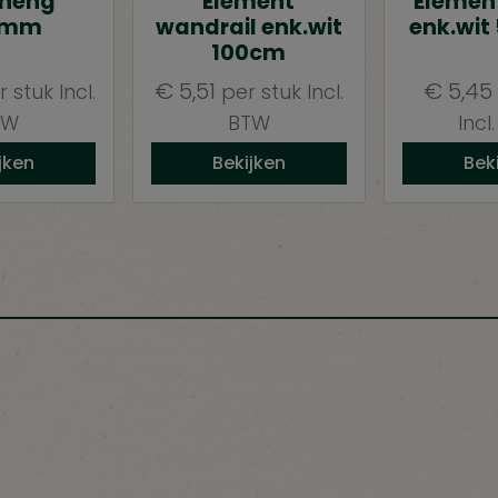
heng
Element
Elemen
0mm
wandrail enk.wit
enk.wit
100cm
€
5,51
€
5,45
r stuk
Incl.
per stuk
Incl.
TW
BTW
Incl
jken
Bekijken
Bek