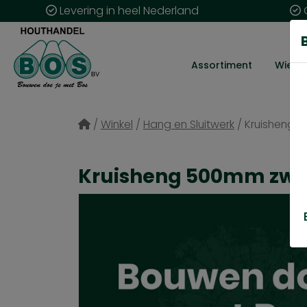
Levering in heel Nederland
G
Assortiment
Wie zij
/
Winkel
/
Hang en Sluitwerk
/
Kruisheng 
Kruisheng 500mm zwa