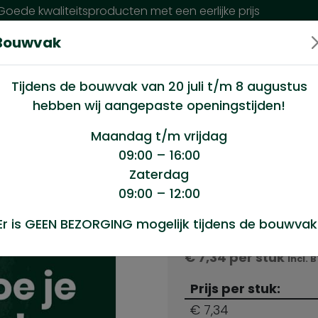
oede kwaliteitsproducten met een eerlijke prijs
Bouwvak
n wij?
Klantenservice
Nieuws
Tijdens de bouwvak van 20 juli t/m 8 augustus
hebben wij aangepaste openingstijden!
500mm zwaar zwart
Maandag t/m vrijdag
09:00 – 16:00
Zaterdag
ar zwart
09:00 – 12:00
Product sele
Er is GEEN BEZORGING mogelijk tijdens de bouwvak
Kruisheng 500mm zw
€
7,34
per stuk
Incl. 
Prijs per stuk:
€ 7,34