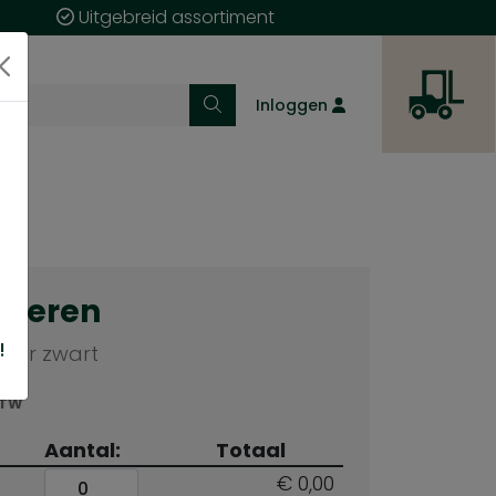
Uitgebreid assortiment
Inloggen
cteren
!
aar zwart
BTW
Aantal:
Totaal
€ 0,00