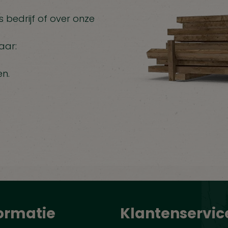
 bedrijf of over onze
aar:
en.
ormatie
Klantenservic