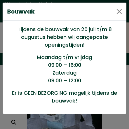
Levering in heel Nederland
Bouwvak
Goede kwaliteitsproducten met een eerlijke prijs
Uitgebreid assortiment
Tijdens de bouwvak van 20 juli t/m 8
augustus hebben wij aangepaste
openingstijden!
Maandag t/m vrijdag
09:00 – 16:00
Zaterdag
/
Bouwmateriaal
/
Cement,beton,gasbeton e.d.
/
09:00 – 12:00
Grindzand big bag a 1 m³
Er is GEEN BEZORGING mogelijk tijdens de
bouwvak!
Grindzand big bag a 1 m³