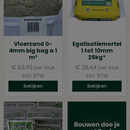
Vloerzand 0-
Egalisatiemortel
4mm big bag a 1
1 tot 10mm
m³
25kg*
€
83,49
€
28,44
per stuk
per stuk
Incl. BTW
Incl. BTW
Bekijken
Bekijken