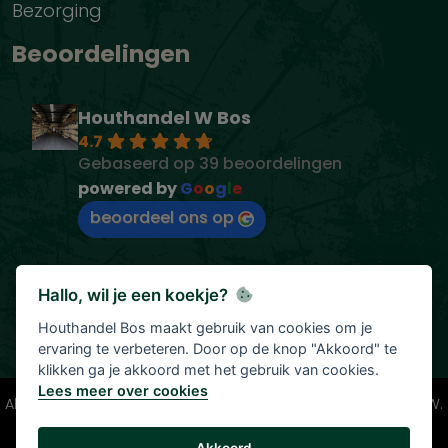
Bezorging
Beoordelingen
Houthandel W Bos
4.7
Gebaseerd op 39 beoordelingen
powered by
G
o
o
g
l
e
beoordeel ons op
Hallo, wil je een koekje?
Houthandel Bos maakt gebruik van cookies om je
ervaring te verbeteren. Door op de knop "Akkoord" te
klikken ga je akkoord met het gebruik van cookies.
Lees meer over cookies
Alle vermelde prijzen zijn onder voorbehoud en incl. 21% BTW.
Tenzij anders vermeld.