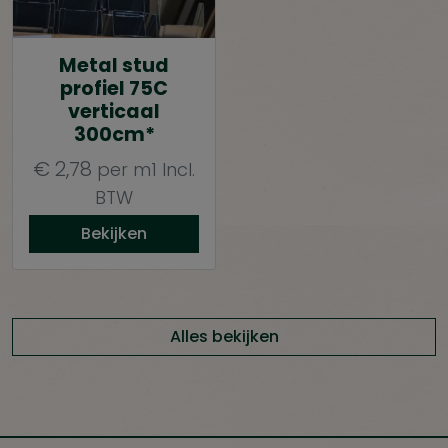
Metal stud
profiel 75C
verticaal
300cm*
€
2,78
per m1
Incl.
BTW
Bekijken
Alles bekijken