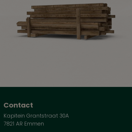
Contact
Kapitein Grantstraat 30A
7821 AR Emmen