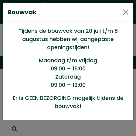
Levering in heel Nederland
Bouwvak
Goede kwaliteitsproducten met een eerlijke prijs
Uitgebreid assortiment
Tijdens de bouwvak van 20 juli t/m 8
augustus hebben wij aangepaste
openingstijden!
Maandag t/m vrijdag
09:00 – 16:00
Zaterdag
/
Winkel
/
Hang en Sluitwerk
/
09:00 – 12:00
Grendel afsluitbaar 100mm
Er is GEEN BEZORGING mogelijk tijdens de
bouwvak!
Grendel afsluitbaar 100mm