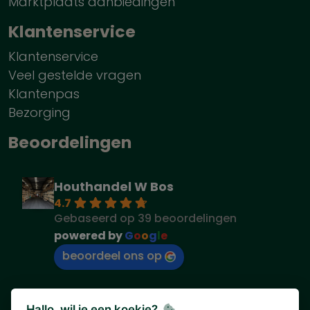
Marktplaats aanbiedingen
Klantenservice
Klantenservice
Veel gestelde vragen
Klantenpas
Bezorging
Beoordelingen
Houthandel W Bos
4.7
Gebaseerd op 39 beoordelingen
powered by
G
o
o
g
l
e
beoordeel ons op
Hallo, wil je een koekje?