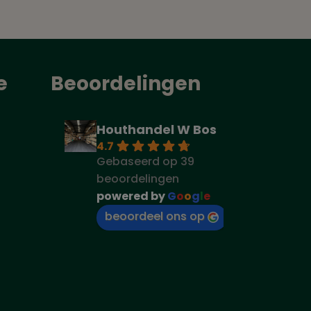
e
Beoordelingen
Houthandel W Bos
4.7
Gebaseerd op 39
beoordelingen
powered by
G
o
o
g
l
e
beoordeel ons op