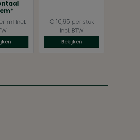
ontaal
0cm*
€
10,95
er m1
Incl.
per stuk
TW
Incl. BTW
ijken
Bekijken