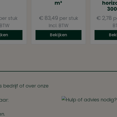
m³
horiz
30
€
83,49
€
2,78
er stuk
per stuk
p
. BTW
Incl. BTW
B
jken
Bekijken
Bek
 bedrijf of over onze
aar:
en.