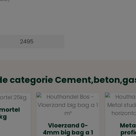
2495
de categorie Cement,beton,ga
mortel
kg
Vloerzand 0-
Meta
4mm big bag a 1
profi