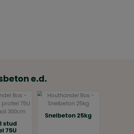
sbeton e.d.
Snelbeton 25kg
l stud
el 75U