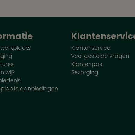
ormatie
Klantenservic
 werkplaats
Klantenservice
rging
Veel gestelde vragen
tures
Klantenpas
jn wij?
Bezorging
iedenis
tplaats aanbiedingen