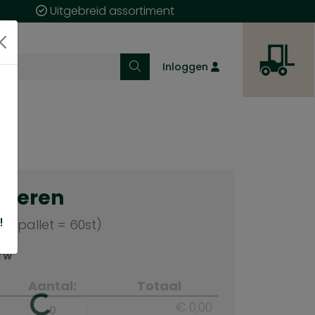
Uitgebreid assortiment
Inloggen
cteren
!
 (pallet = 60st)
BTW
Aantal:
Totaal
€ 0,00