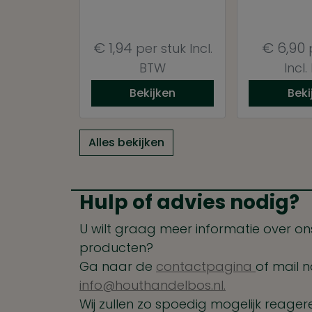
€
1,94
€
6,90
per stuk
Incl.
p
BTW
Incl
Bekijken
Beki
Alles bekijken
Hulp of advies nodig?
U wilt graag meer informatie over ons
producten?
Ga naar de
contactpagina
of mail n
info@houthandelbos.nl.
Wij zullen zo spoedig mogelijk reager