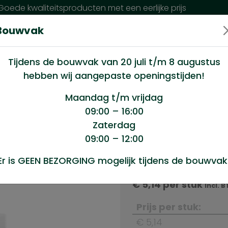
oede kwaliteitsproducten met een eerlijke prijs
Bouwvak
n wij?
Klantenservice
Nieuws
Tijdens de bouwvak van 20 juli t/m 8 augustus
hebben wij aangepaste openingstijden!
n e.d.
/
Gasbeton 10x40x60cm (pallet = 60st)
Maandag t/m vrijdag
09:00 – 16:00
Zaterdag
(pallet =
09:00 – 12:00
Product sele
Er is GEEN BEZORGING mogelijk tijdens de bouwvak
Gasbeton 10x40x60cm
€
5,14
per stuk
Incl. 
Prijs per stuk:
€ 5,14