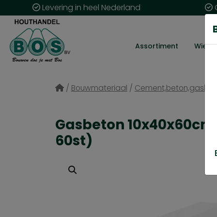
Levering in heel Nederland
G
Assortiment
Wie zij
/
Bouwmateriaal
/
Cement,beton,gasbeto
Gasbeton 10x40x60cm 
60st)