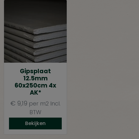
Gipsplaat
12.5mm
60x250cm 4x
AK*
€
9,19
per m2
Incl.
BTW
Bekijken