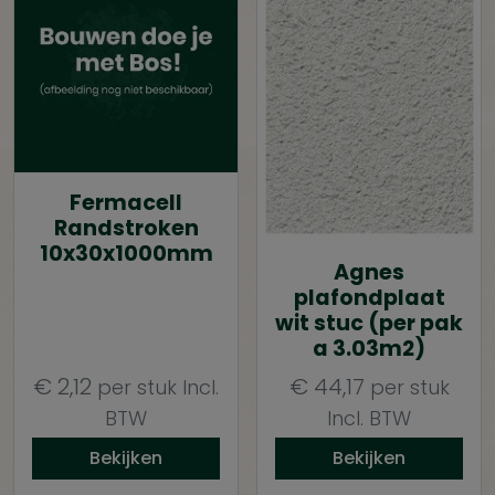
Fermacell
Randstroken
10x30x1000mm
Agnes
plafondplaat
wit stuc (per pak
a 3.03m2)
€
2,12
€
44,17
per stuk
Incl.
per stuk
BTW
Incl. BTW
Bekijken
Bekijken