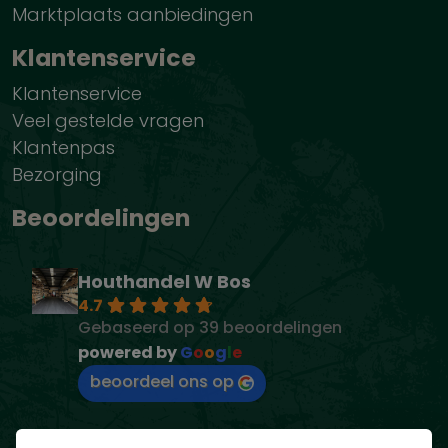
Marktplaats aanbiedingen
Klantenservice
Klantenservice
Veel gestelde vragen
Klantenpas
Bezorging
Beoordelingen
Houthandel W Bos
4.7
Gebaseerd op 39 beoordelingen
powered by
G
o
o
g
l
e
beoordeel ons op