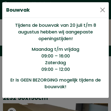
Levering in heel Nederland
Bouwvak
Goede kwaliteitsproducten met een eerlijke prijs
Uitgebreid assortiment
Tijdens de bouwvak van 20 juli t/m 8
augustus hebben wij aangepaste
openingstijden!
Maandag t/m vrijdag
09:00 – 16:00
Zaterdag
/
Wand en Plafond
/
Agnes one Step,Gips,Fermacell
09:00 – 12:00
/
Fermacel 30mm Vloerelement 2E32 50x150cm*
Er is GEEN BEZORGING mogelijk tijdens de
bouwvak!
Fermacel 30mm Vloerelement
2E32 50x150cm*